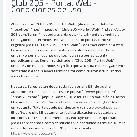
Club 205 - Portal Web -
Condiciones de uso
Al ingresar en “Club 205 - Portal Web” (de aquí en adelante
“nosotros”, “nos”, “nuestro”, “Club 205 - Portal Web”, “https://club-
205.com/forum”), usted acuerda estar legalmente sometido a
los siguientes términos. En caso contrario por favor no se
registre y/o use “Club 205 - Portal Web”. Podemos cambiar estos
términos en cualquier momento e intentaríamos avisarle, sin
embargo sería prudente que los revisase por su cuenta
periódicamente. Seguir registrado a “Club 205 - Portal Web”
después de esos cambios significa que acuerda estar legalmente
sometido a esos nuevos términos tal como fueron actualizados
y/o reformados.
Nuestros foros están desarrollados por phpBB (de aquí en
adelante “ellos”, “sus”, “software phpBB”, “www.phpbb.com”,
“phpBB Limited”, “phpBB Teams”) el cual es una solución de foros
liberada bajo la “
GNU General Public License v2 en Ingles
” (de aquí
en adelante “GPL”) y puede ser descargada de
www.phpbb.com
.
El software phpBB solamente facilita discusiones basadas en
Internet y la GPL estrictamente los excluye de lo que aprobamos
y/o desaprobamos como conductas y/o contenido permisible. Para
más información sobre phpBB, por favor visite:
https://www.phpbb.com/
.