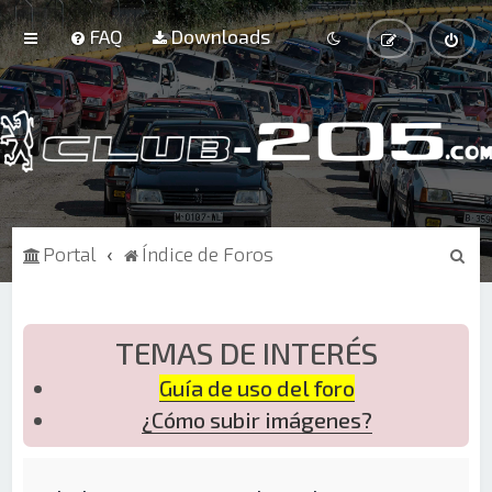
FAQ
Downloads
B
Portal
Índice de Foros
u
s
c
TEMAS DE INTERÉS
a
Guía de uso del foro
r
¿Cómo subir imágenes?