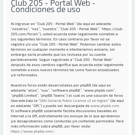
Club 205 - Portal Web -
Condiciones de uso
Al ingresar en “Club 205 - Portal Web” (de aquí en adelante
“nosotros”, “nos”, “nuestro”, “Club 205 - Portal Web”, “https://club-
205.com/forum”), usted acuerda estar legalmente sometido a
los siguientes términos. En caso contrario por favor no se
registre y/o use “Club 205 - Portal Web”. Podemos cambiar estos
términos en cualquier momento e intentaríamos avisarle, sin
embargo sería prudente que los revisase por su cuenta
periódicamente. Seguir registrado a “Club 205 - Portal Web”
después de esos cambios significa que acuerda estar legalmente
sometido a esos nuevos términos tal como fueron actualizados
y/o reformados.
Nuestros foros están desarrollados por phpBB (de aquí en
adelante “ellos”, “sus”, “software phpBB”, “www.phpbb.com”,
“phpBB Limited”, “phpBB Teams”) el cual es una solución de foros
liberada bajo la “
GNU General Public License v2 en Ingles
” (de aquí
en adelante “GPL”) y puede ser descargada de
www.phpbb.com
.
El software phpBB solamente facilita discusiones basadas en
Internet y la GPL estrictamente los excluye de lo que aprobamos
y/o desaprobamos como conductas y/o contenido permisible. Para
más información sobre phpBB, por favor visite:
https://www.phpbb.com/
.