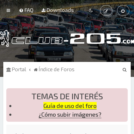
FAQ
Downloads
B
Portal
Índice de Foros
u
s
c
TEMAS DE INTERÉS
a
Guía de uso del foro
r
¿Cómo subir imágenes?