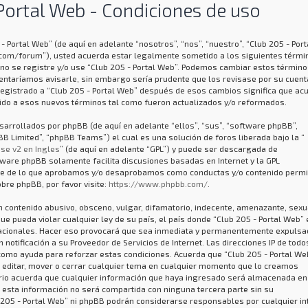
Portal Web - Condiciones de uso
- Portal Web” (de aquí en adelante “nosotros”, “nos”, “nuestro”, “Club 205 - Port
.com/forum”), usted acuerda estar legalmente sometido a los siguientes térmi
 no se registre y/o use “Club 205 - Portal Web”. Podemos cambiar estos término
entaríamos avisarle, sin embargo sería prudente que los revisase por su cuent
registrado a “Club 205 - Portal Web” después de esos cambios significa que ac
do a esos nuevos términos tal como fueron actualizados y/o reformados.
arrollados por phpBB (de aquí en adelante “ellos”, “sus”, “software phpBB”,
 Limited”, “phpBB Teams”) el cual es una solución de foros liberada bajo la “
se v2 en Ingles
” (de aquí en adelante “GPL”) y puede ser descargada de
ftware phpBB solamente facilita discusiones basadas en Internet y la GPL
ye de lo que aprobamos y/o desaprobamos como conductas y/o contenido permi
bre phpBB, por favor visite:
https://www.phpbb.com/
.
 contenido abusivo, obsceno, vulgar, difamatorio, indecente, amenazante, sexu
que pueda violar cualquier ley de su país, el país donde “Club 205 - Portal Web” 
nacionales. Hacer eso provocará que sea inmediata y permanentemente expulsad
notificación a su Proveedor de Servicios de Internet. Las direcciones IP de todo
como ayuda para reforzar estas condiciones. Acuerda que “Club 205 - Portal We
, editar, mover o cerrar cualquier tema en cualquier momento que lo creamos
io acuerda que cualquier información que haya ingresado será almacenada en
 esta información no será compartida con ninguna tercera parte sin su
 205 - Portal Web” ni phpBB podrán considerarse responsables por cualquier in