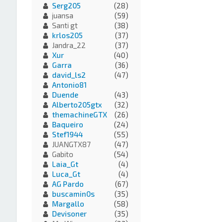
Serg205
(28)
juansa
(59)
Santi gt
(38)
krlos205
(37)
Jandra_22
(37)
Xur
(40)
Garra
(36)
david_ls2
(47)
Antonio81
Duende
(43)
Alberto205gtx
(32)
themachineGTX
(26)
Baqueiro
(24)
Stef1944
(55)
JUANGTX87
(47)
Gabito
(54)
Laia_Gt
(4)
Luca_Gt
(4)
AG Pardo
(67)
buscamin0s
(35)
Margallo
(58)
Devisoner
(35)