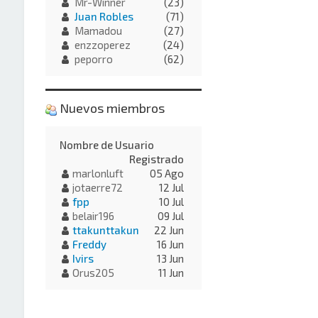
Mr-Winner
(23)
Juan Robles
(71)
Mamadou
(27)
enzzoperez
(24)
peporro
(62)
Nuevos miembros
Nombre de Usuario
Registrado
marlonluft
05 Ago
jotaerre72
12 Jul
fpp
10 Jul
belair196
09 Jul
ttakunttakun
22 Jun
Freddy
16 Jun
Ivirs
13 Jun
Orus205
11 Jun