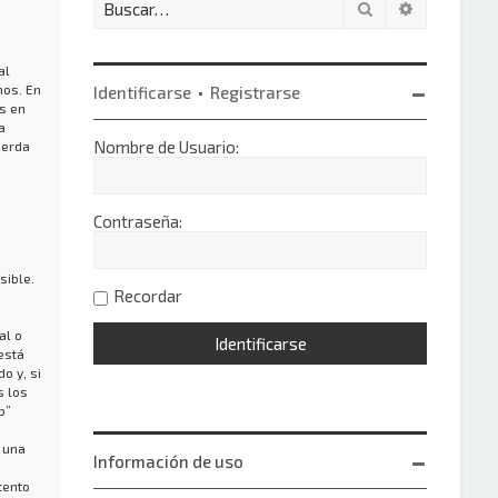
Buscar
Búsqueda 
al
nos. En
Identificarse
•
Registrarse
s en
a
Nombre de Usuario:
uerda
Contraseña:
sible.
Recordar
al o
está
o y, si
s los
b”
 una
Información de uso
tento