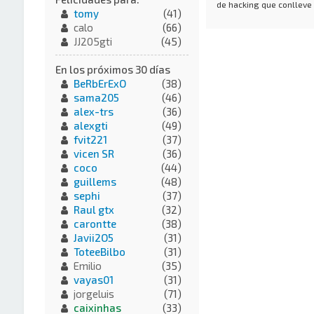
de hacking que conlleve
tomy
(41)
calo
(66)
JJ205gti
(45)
En los próximos 30 días
BeRbErExO
(38)
sama205
(46)
alex-trs
(36)
alexgti
(49)
fvit221
(37)
vicen SR
(36)
coco
(44)
guillems
(48)
sephi
(37)
Raul gtx
(32)
carontte
(38)
Javii2O5
(31)
ToteeBilbo
(31)
Emilio
(35)
vayas01
(31)
jorgeluis
(71)
caixinhas
(33)