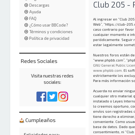
Club 205 - 
Descargas
Ayuda
FAQ
Al ingresar en “Club 205 
Web”, “https://club-205
¿Cómo usar BBCode?
caso contrario por favor
Términos y condiciones
cualquier momento e int
Política de privacidad
periódicamente. Seguir 
estar legalmente someti
Nuestros foros están des
Redes Sociales
“www.phpbb.com”, “phpBB
GNU General Public Licen
www.phpbb.com
. El so
Visita nuestras redes
estrictamente los exclu
Para más información so
sociales:
Acuerda no enviar ningun
cualquier otro material 
instalado o Leyes Inter
lo creemos oportuno, con 
envíos son registradas 
tiene derecho a eliminar
Cumpleaños
conveniente. Como usuar
base de datos. Dado que
consentimiento, ni “Club
Felicidades para: