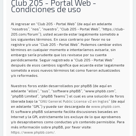
Club 205 - Portal Web -
Condiciones de uso
Al ingresar en “Club 205 - Portal Web” (de aquí en adelante
“nosotros”, “nos”, “nuestro”, “Club 205 - Portal Web”, “https://club-
205.com/forum”), usted acuerda estar legalmente sometido a
los siguientes términos. En caso contrario por favor no se
registre y/o use “Club 205 - Portal Web”. Podemos cambiar estos
términos en cualquier momento e intentaríamos avisarle, sin
embargo sería prudente que los revisase por su cuenta
periódicamente. Seguir registrado a “Club 205 - Portal Web”
después de esos cambios significa que acuerda estar legalmente
sometido a esos nuevos términos tal como fueron actualizados
y/o reformados.
Nuestros foros están desarrollados por phpBB (de aquí en
adelante “ellos”, “sus”, “software phpBB”, “www.phpbb.com”,
“phpBB Limited”, “phpBB Teams”) el cual es una solución de foros
liberada bajo la “
GNU General Public License v2 en Ingles
” (de aquí
en adelante “GPL”) y puede ser descargada de
www.phpbb.com
.
El software phpBB solamente facilita discusiones basadas en
Internet y la GPL estrictamente los excluye de lo que aprobamos
y/o desaprobamos como conductas y/o contenido permisible. Para
más información sobre phpBB, por favor visite:
https://www.phpbb.com/
.