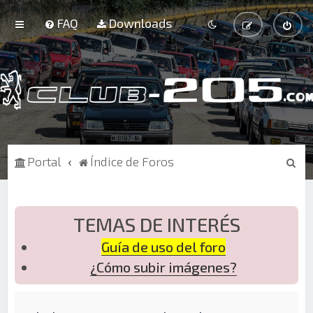
FAQ
Downloads
B
Portal
Índice de Foros
u
s
c
TEMAS DE INTERÉS
a
Guía de uso del foro
r
¿Cómo subir imágenes?