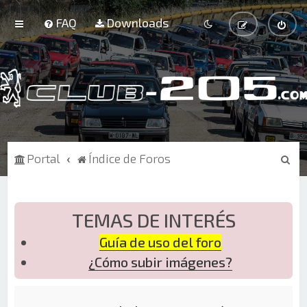
FAQ
Downloads
B
Portal
Índice de Foros
u
s
c
TEMAS DE INTERÉS
a
Guía de uso del foro
r
¿Cómo subir imágenes?