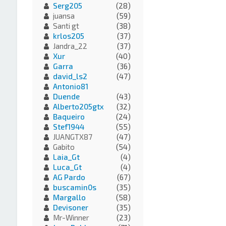
Serg205
(28)
juansa
(59)
Santi gt
(38)
krlos205
(37)
Jandra_22
(37)
Xur
(40)
Garra
(36)
david_ls2
(47)
Antonio81
Duende
(43)
Alberto205gtx
(32)
Baqueiro
(24)
Stef1944
(55)
JUANGTX87
(47)
Gabito
(54)
Laia_Gt
(4)
Luca_Gt
(4)
AG Pardo
(67)
buscamin0s
(35)
Margallo
(58)
Devisoner
(35)
Mr-Winner
(23)