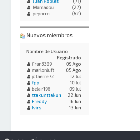
Juan Robles
(71)
Mamadou
(27)
peporro
(62)
Nuevos miembros
Nombre de Usuario
Registrado
Fran3389
09 Ago
marlonluft
05 Ago
jotaerre72
12 Jul
fpp
10 Jul
belair196
09 Jul
ttakunttakun
22 Jun
Freddy
16 Jun
Ivirs
13 Jun