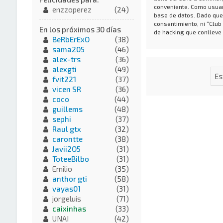
conveniente. Como usuar
enzzoperez
(24)
base de datos. Dado que
consentimiento, ni “Club
En los próximos 30 días
de hacking que conlleve
BeRbErExO
(38)
sama205
(46)
alex-trs
(36)
alexgti
(49)
fvit221
(37)
vicen SR
(36)
coco
(44)
guillems
(48)
sephi
(37)
Raul gtx
(32)
carontte
(38)
Javii2O5
(31)
ToteeBilbo
(31)
Emilio
(35)
anthor gti
(58)
vayas01
(31)
jorgeluis
(71)
caixinhas
(33)
UNAI
(42)