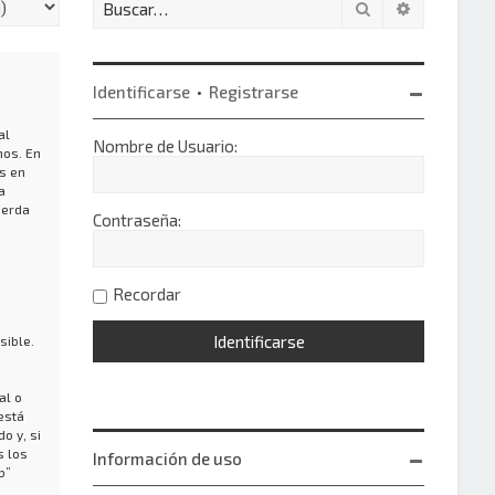
Buscar
Búsqueda 
Identificarse
•
Registrarse
al
Nombre de Usuario:
nos. En
s en
a
uerda
Contraseña:
Recordar
sible.
al o
está
o y, si
s los
Información de uso
b”