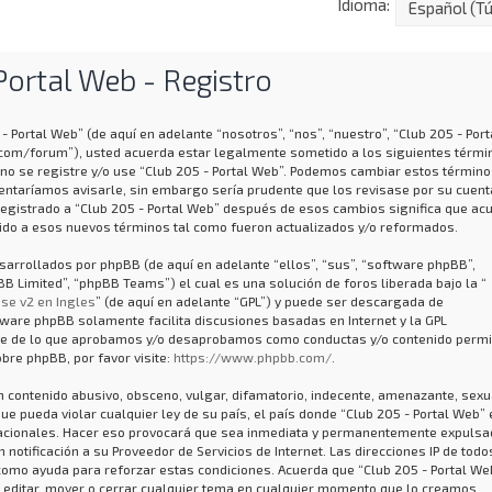
Idioma:
Portal Web - Registro
- Portal Web” (de aquí en adelante “nosotros”, “nos”, “nuestro”, “Club 205 - Port
.com/forum”), usted acuerda estar legalmente sometido a los siguientes térmi
 no se registre y/o use “Club 205 - Portal Web”. Podemos cambiar estos término
entaríamos avisarle, sin embargo sería prudente que los revisase por su cuent
registrado a “Club 205 - Portal Web” después de esos cambios significa que ac
do a esos nuevos términos tal como fueron actualizados y/o reformados.
arrollados por phpBB (de aquí en adelante “ellos”, “sus”, “software phpBB”,
 Limited”, “phpBB Teams”) el cual es una solución de foros liberada bajo la “
se v2 en Ingles
” (de aquí en adelante “GPL”) y puede ser descargada de
ftware phpBB solamente facilita discusiones basadas en Internet y la GPL
ye de lo que aprobamos y/o desaprobamos como conductas y/o contenido permi
bre phpBB, por favor visite:
https://www.phpbb.com/
.
 contenido abusivo, obsceno, vulgar, difamatorio, indecente, amenazante, sexu
que pueda violar cualquier ley de su país, el país donde “Club 205 - Portal Web” 
nacionales. Hacer eso provocará que sea inmediata y permanentemente expulsad
notificación a su Proveedor de Servicios de Internet. Las direcciones IP de todo
como ayuda para reforzar estas condiciones. Acuerda que “Club 205 - Portal We
, editar, mover o cerrar cualquier tema en cualquier momento que lo creamos