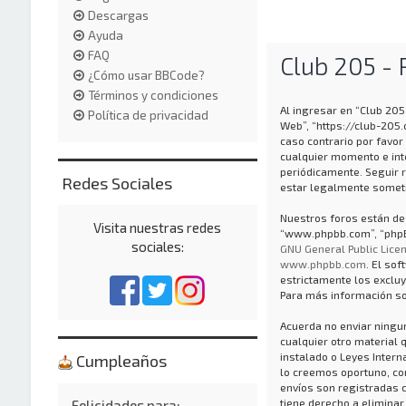
Descargas
Ayuda
FAQ
Club 205 - 
¿Cómo usar BBCode?
Términos y condiciones
Al ingresar en “Club 205 
Política de privacidad
Web”, “https://club-205
caso contrario por favor
cualquier momento e int
periódicamente. Seguir 
Redes Sociales
estar legalmente someti
Nuestros foros están des
Visita nuestras redes
“www.phpbb.com”, “phpBB
sociales:
GNU General Public Licen
www.phpbb.com
. El so
estrictamente los exclu
Para más información so
Acuerda no enviar ningun
cualquier otro material 
instalado o Leyes Inter
Cumpleaños
lo creemos oportuno, con 
envíos son registradas 
tiene derecho a eliminar
Felicidades para: