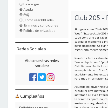
Descargas
Ayuda
FAQ
Club 205 - 
¿Cómo usar BBCode?
Términos y condiciones
Al ingresar en “Club 205 
Política de privacidad
Web”, “https://club-205
caso contrario por favor
cualquier momento e int
periódicamente. Seguir 
Redes Sociales
estar legalmente someti
Nuestros foros están des
Visita nuestras redes
“www.phpbb.com”, “phpBB
sociales:
GNU General Public Licen
www.phpbb.com
. El so
estrictamente los exclu
Para más información so
Acuerda no enviar ningun
cualquier otro material 
instalado o Leyes Inter
Cumpleaños
lo creemos oportuno, con 
envíos son registradas 
tiene derecho a eliminar
Felicidades para: