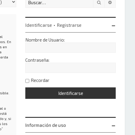
Buscar
Búsqueda 
Identificarse
•
Registrarse
al
Nombre de Usuario:
nos. En
s en
a
uerda
Contraseña:
Recordar
sible.
al o
está
o y, si
s los
Información de uso
b”