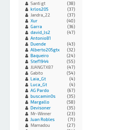
Santi gt
(38)
krlos205
(37)
Jandra_22
(37)
Xur
(40)
Garra
(36)
david_ls2
(47)
Antonio81
Duende
(43)
Alberto205gtx
(32)
Baqueiro
(24)
Stef1944
(55)
JUANGTX87
(47)
Gabito
(54)
Laia_Gt
(4)
Luca_Gt
(4)
AG Pardo
(67)
buscamin0s
(35)
Margallo
(58)
Devisoner
(35)
Mr-Winner
(23)
Juan Robles
(71)
Mamadou
(27)