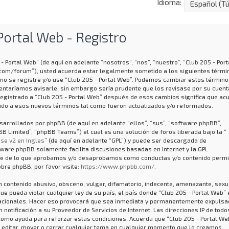
Idioma:
Portal Web - Registro
- Portal Web” (de aquí en adelante “nosotros”, “nos”, “nuestro”, “Club 205 - Port
.com/forum”), usted acuerda estar legalmente sometido a los siguientes térmi
 no se registre y/o use “Club 205 - Portal Web”. Podemos cambiar estos término
entaríamos avisarle, sin embargo sería prudente que los revisase por su cuent
registrado a “Club 205 - Portal Web” después de esos cambios significa que ac
do a esos nuevos términos tal como fueron actualizados y/o reformados.
arrollados por phpBB (de aquí en adelante “ellos”, “sus”, “software phpBB”,
 Limited”, “phpBB Teams”) el cual es una solución de foros liberada bajo la “
se v2 en Ingles
” (de aquí en adelante “GPL”) y puede ser descargada de
ftware phpBB solamente facilita discusiones basadas en Internet y la GPL
ye de lo que aprobamos y/o desaprobamos como conductas y/o contenido permi
bre phpBB, por favor visite:
https://www.phpbb.com/
.
 contenido abusivo, obsceno, vulgar, difamatorio, indecente, amenazante, sexu
que pueda violar cualquier ley de su país, el país donde “Club 205 - Portal Web” 
nacionales. Hacer eso provocará que sea inmediata y permanentemente expulsad
notificación a su Proveedor de Servicios de Internet. Las direcciones IP de todo
como ayuda para reforzar estas condiciones. Acuerda que “Club 205 - Portal We
, editar, mover o cerrar cualquier tema en cualquier momento que lo creamos