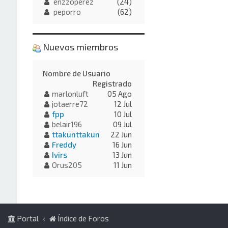
enzzoperez
(24)
peporro
(62)
Nuevos miembros
Nombre de Usuario
Registrado
marlonluft
05 Ago
jotaerre72
12 Jul
fpp
10 Jul
belair196
09 Jul
ttakunttakun
22 Jun
Freddy
16 Jun
Ivirs
13 Jun
Orus205
11 Jun
Portal
Índice de Foros