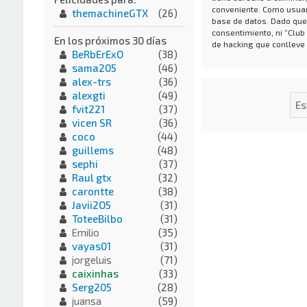
conveniente. Como usuar
themachineGTX
(26)
base de datos. Dado que
consentimiento, ni “Club
En los próximos 30 días
de hacking que conlleve
BeRbErExO
(38)
sama205
(46)
alex-trs
(36)
alexgti
(49)
fvit221
(37)
vicen SR
(36)
coco
(44)
guillems
(48)
sephi
(37)
Raul gtx
(32)
carontte
(38)
Javii2O5
(31)
ToteeBilbo
(31)
Emilio
(35)
vayas01
(31)
jorgeluis
(71)
caixinhas
(33)
Serg205
(28)
juansa
(59)