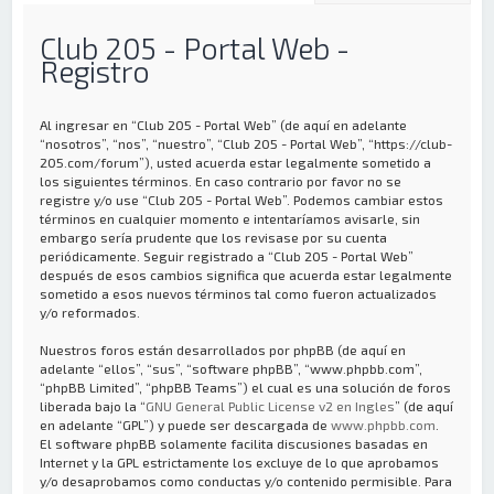
Club 205 - Portal Web -
Registro
Al ingresar en “Club 205 - Portal Web” (de aquí en adelante
“nosotros”, “nos”, “nuestro”, “Club 205 - Portal Web”, “https://club-
205.com/forum”), usted acuerda estar legalmente sometido a
los siguientes términos. En caso contrario por favor no se
registre y/o use “Club 205 - Portal Web”. Podemos cambiar estos
términos en cualquier momento e intentaríamos avisarle, sin
embargo sería prudente que los revisase por su cuenta
periódicamente. Seguir registrado a “Club 205 - Portal Web”
después de esos cambios significa que acuerda estar legalmente
sometido a esos nuevos términos tal como fueron actualizados
y/o reformados.
Nuestros foros están desarrollados por phpBB (de aquí en
adelante “ellos”, “sus”, “software phpBB”, “www.phpbb.com”,
“phpBB Limited”, “phpBB Teams”) el cual es una solución de foros
liberada bajo la “
GNU General Public License v2 en Ingles
” (de aquí
en adelante “GPL”) y puede ser descargada de
www.phpbb.com
.
El software phpBB solamente facilita discusiones basadas en
Internet y la GPL estrictamente los excluye de lo que aprobamos
y/o desaprobamos como conductas y/o contenido permisible. Para