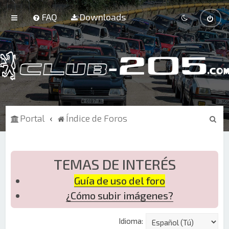
FAQ
Downloads
B
Portal
Índice de Foros
u
s
c
TEMAS DE INTERÉS
a
Guía de uso del foro
r
¿Cómo subir imágenes?
Idioma: