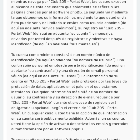
mientras navega por “Club 205 - Portal Web”, las cuales exceden
el alcance de este documento que solamente se refiere a las
páginas creadas por el software phpBB. La segunda vía mediante
la que obtenemos su información es mediante lo que usted envía.
Esto puede ser, y no limitado a: envíos como usuario anónimo (de
aquí en adelante “envíos anónimos”), su registro en “Club 205 -
Portal Web” (de aquí en adelante “su cuenta”) y mensajes
enviados por usted después de registrarse y mientras se haya
identificado (de aquí en adelante “sus mensajes”).
Tu cuenta como mínimo constará de un nombre único de
identificación (de aquí en adelante “su nombre de usuario”), una
contraseña personal empleada para la identificación (de aquí en
adelante “su contraseña”) y una dirección de email personal
válida (de aquí en adelante “su email”). La información de su
cuenta en “Club 205 - Portal Web” está protegida por las leyes de
protección de datos aplicables en el país en el que estamos
instalados. Cualquier información más allá de su nombre de
usuario, su contraseña y su dirección de e-mail requerida por
“Club 205 - Portal Web” durante el proceso de registro será
obligatoria u opcional, según el criterio de “Club 205 - Portal
Web”. En cualquier caso, usted tiene la opción de qué información
en su cuenta será públicamente exhibida. Además, en su cuenta,
usted tiene la opción de activar o desactivar los emails generados
automáticamente por el software phpBB.
Tu contraseña está encriptada (cifrado de una vía) por lo tanto