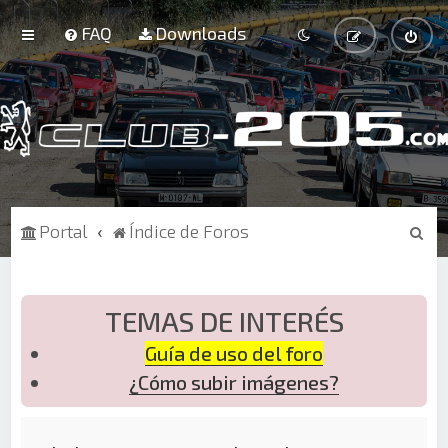
FAQ
Downloads
B
Portal
Índice de Foros
u
s
c
TEMAS DE INTERÉS
a
Guía de uso del foro
r
¿Cómo subir imágenes?