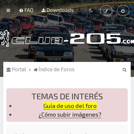
FAQ
Downloads
B
Portal
Índice de Foros
u
s
c
TEMAS DE INTERÉS
a
Guía de uso del foro
r
¿Cómo subir imágenes?