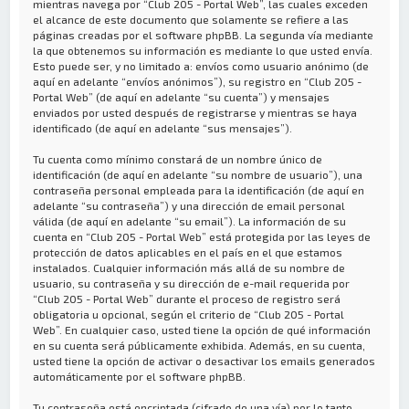
mientras navega por “Club 205 - Portal Web”, las cuales exceden
el alcance de este documento que solamente se refiere a las
páginas creadas por el software phpBB. La segunda vía mediante
la que obtenemos su información es mediante lo que usted envía.
Esto puede ser, y no limitado a: envíos como usuario anónimo (de
aquí en adelante “envíos anónimos”), su registro en “Club 205 -
Portal Web” (de aquí en adelante “su cuenta”) y mensajes
enviados por usted después de registrarse y mientras se haya
identificado (de aquí en adelante “sus mensajes”).
Tu cuenta como mínimo constará de un nombre único de
identificación (de aquí en adelante “su nombre de usuario”), una
contraseña personal empleada para la identificación (de aquí en
adelante “su contraseña”) y una dirección de email personal
válida (de aquí en adelante “su email”). La información de su
cuenta en “Club 205 - Portal Web” está protegida por las leyes de
protección de datos aplicables en el país en el que estamos
instalados. Cualquier información más allá de su nombre de
usuario, su contraseña y su dirección de e-mail requerida por
“Club 205 - Portal Web” durante el proceso de registro será
obligatoria u opcional, según el criterio de “Club 205 - Portal
Web”. En cualquier caso, usted tiene la opción de qué información
en su cuenta será públicamente exhibida. Además, en su cuenta,
usted tiene la opción de activar o desactivar los emails generados
automáticamente por el software phpBB.
Tu contraseña está encriptada (cifrado de una vía) por lo tanto