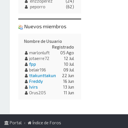
enzzoperez
(24)
peporro
(62)
Nuevos miembros
Nombre de Usuario
Registrado
marlonluft
05 Ago
jotaerre72
12 Jul
fpp
10 Jul
belair196
09 Jul
ttakunttakun
22 Jun
Freddy
16 Jun
Ivirs
13 Jun
Orus205
11 Jun
Portal
Índice de Foros