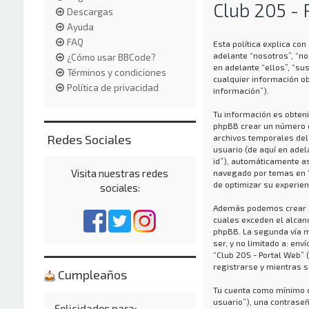
Club 205 - 
Descargas
Ayuda
FAQ
Esta política explica co
adelante “nosotros”, “no
¿Cómo usar BBCode?
en adelante “ellos”, “s
Términos y condiciones
cualquier información ob
Política de privacidad
información”).
Tu información es obteni
phpBB crear un número d
Redes Sociales
archivos temporales del 
usuario (de aquí en adel
id”), automáticamente a
Visita nuestras redes
navegado por temas en “C
de optimizar su experien
sociales:
Además podemos crear co
cuales exceden el alcan
phpBB. La segunda vía m
ser, y no limitado a: en
“Club 205 - Portal Web”
registrarse y mientras s
Cumpleaños
Tu cuenta como mínimo c
usuario”), una contraseñ
Felicidades para: