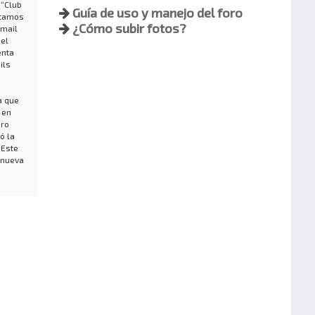
 “Club
Guía de uso y manejo del foro
stamos
¿Cómo subir fotos?
-mail
 el
enta
ils
a que
 en
bro
ó la
 Este
 nueva