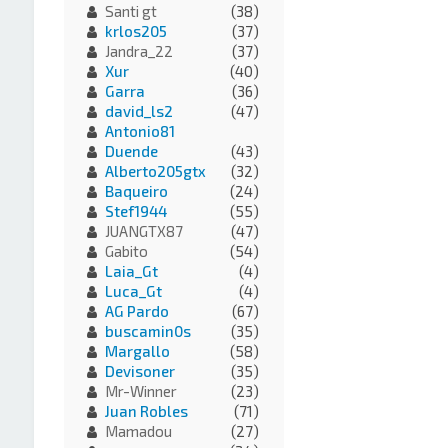
Santi gt
(38)
krlos205
(37)
Jandra_22
(37)
Xur
(40)
Garra
(36)
david_ls2
(47)
Antonio81
Duende
(43)
Alberto205gtx
(32)
Baqueiro
(24)
Stef1944
(55)
JUANGTX87
(47)
Gabito
(54)
Laia_Gt
(4)
Luca_Gt
(4)
AG Pardo
(67)
buscamin0s
(35)
Margallo
(58)
Devisoner
(35)
Mr-Winner
(23)
Juan Robles
(71)
Mamadou
(27)