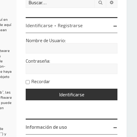
Buscar
Búsqueda 
uí en
de aquí
Identificarse
•
Registrarse
lean
Nombre de Usuario:
ftware
s
Contraseña:
de
on-
ue haya
objeto
Recordar
”, las
oftware
o puede
 en
Información de uso
de
”) y