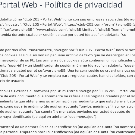
Portal Web - Política de privacidad
n detalle cómo “Club 205 - Portal Web” junto con sus empresas asociadas (de aq
s”, “nuestro”, “Club 205 - Portal Web”, “https://club-205.com/forum”) y phpBB (
us”, “software phpBB”, “www.phpbb.com”, “phpBB Limited”, “phpBB Teams”) emp
tenida durante cualquier sesión de uso por usted (de aquí en adelante “su
da por dos vías. Primeramente, navegar por “Club 205 - Portal Web” hará al so
e cookies, las cuales son un pequeño archivo de texto que se descargan en lo
navegador de su PC. Las primeras dos cookies sólo contienen un identificador 
ante “user-id”) y un identificador de sesión anónima (de aquí en adelante “sessi
signada a usted por el software phpBB. Una tercera cookie se creará una vez q
lub 205 - Portal Web” y se emplea para registrar cuales han sido leídos, con 
cia de usuario.
okies externas al software phpBB mientras navega por “Club 205 - Portal Web
ce de este documento que solamente se refiere a las páginas creadas por el s
ediante la que obtenemos su información es mediante lo que usted envía. Est
víos como usuario anónimo (de aquí en adelante “envíos anónimos”), su registro
 (de aquí en adelante “su cuenta”) y mensajes enviados por usted después de
e haya identificado (de aquí en adelante “sus mensajes”).
onstará de un nombre único de identificación (de aquí en adelante “su nombre 
a personal empleada para la identificación (de aquí en adelante “su contraseña