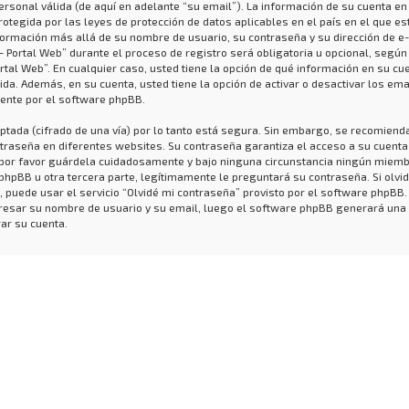
ersonal válida (de aquí en adelante “su email”). La información de su cuenta en
rotegida por las leyes de protección de datos aplicables en el país en el que e
formación más allá de su nombre de usuario, su contraseña y su dirección de e
- Portal Web” durante el proceso de registro será obligatoria u opcional, según
ortal Web”. En cualquier caso, usted tiene la opción de qué información en su cu
da. Además, en su cuenta, usted tiene la opción de activar o desactivar los ema
nte por el software phpBB.
ptada (cifrado de una vía) por lo tanto está segura. Sin embargo, se recomiend
raseña en diferentes websites. Su contraseña garantiza el acceso a su cuenta
, por favor guárdela cuidadosamente y bajo ninguna circunstancia ningún miem
 phpBB u otra tercera parte, legítimamente le preguntará su contraseña. Si olvid
 puede usar el servicio “Olvidé mi contraseña” provisto por el software phpBB.
ngresar su nombre de usuario y su email, luego el software phpBB generará una
ar su cuenta.