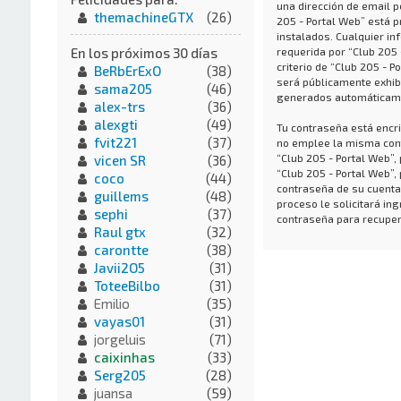
una dirección de email p
themachineGTX
(26)
205 - Portal Web” está p
instalados. Cualquier in
requerida por “Club 205 
En los próximos 30 días
criterio de “Club 205 - P
BeRbErExO
(38)
será públicamente exhibi
sama205
(46)
generados automáticame
alex-trs
(36)
alexgti
(49)
Tu contraseña está encri
fvit221
(37)
no emplee la misma cont
“Club 205 - Portal Web”
vicen SR
(36)
“Club 205 - Portal Web”,
coco
(44)
contraseña de su cuenta,
guillems
(48)
proceso le solicitará i
sephi
(37)
contraseña para recuper
Raul gtx
(32)
carontte
(38)
Javii2O5
(31)
ToteeBilbo
(31)
Emilio
(35)
vayas01
(31)
jorgeluis
(71)
caixinhas
(33)
Serg205
(28)
juansa
(59)