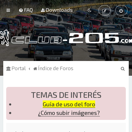
FAQ
Downloads
B
Portal
Índice de Foros
u
s
c
TEMAS DE INTERÉS
a
Guía de uso del foro
r
¿Cómo subir imágenes?