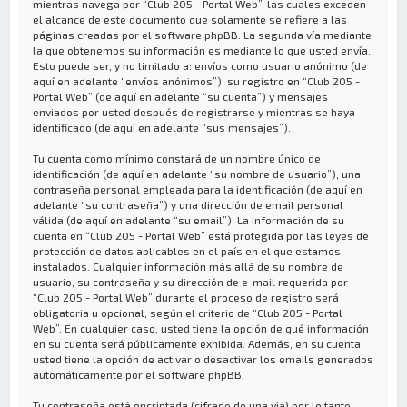
mientras navega por “Club 205 - Portal Web”, las cuales exceden
el alcance de este documento que solamente se refiere a las
páginas creadas por el software phpBB. La segunda vía mediante
la que obtenemos su información es mediante lo que usted envía.
Esto puede ser, y no limitado a: envíos como usuario anónimo (de
aquí en adelante “envíos anónimos”), su registro en “Club 205 -
Portal Web” (de aquí en adelante “su cuenta”) y mensajes
enviados por usted después de registrarse y mientras se haya
identificado (de aquí en adelante “sus mensajes”).
Tu cuenta como mínimo constará de un nombre único de
identificación (de aquí en adelante “su nombre de usuario”), una
contraseña personal empleada para la identificación (de aquí en
adelante “su contraseña”) y una dirección de email personal
válida (de aquí en adelante “su email”). La información de su
cuenta en “Club 205 - Portal Web” está protegida por las leyes de
protección de datos aplicables en el país en el que estamos
instalados. Cualquier información más allá de su nombre de
usuario, su contraseña y su dirección de e-mail requerida por
“Club 205 - Portal Web” durante el proceso de registro será
obligatoria u opcional, según el criterio de “Club 205 - Portal
Web”. En cualquier caso, usted tiene la opción de qué información
en su cuenta será públicamente exhibida. Además, en su cuenta,
usted tiene la opción de activar o desactivar los emails generados
automáticamente por el software phpBB.
Tu contraseña está encriptada (cifrado de una vía) por lo tanto