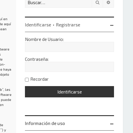
Buscar
Búsqueda 
uí en
de aquí
Identificarse
•
Registrarse
lean
Nombre de Usuario:
ftware
s
Contraseña:
de
on-
ue haya
objeto
Recordar
”, las
oftware
o puede
 en
Información de uso
de
”) y