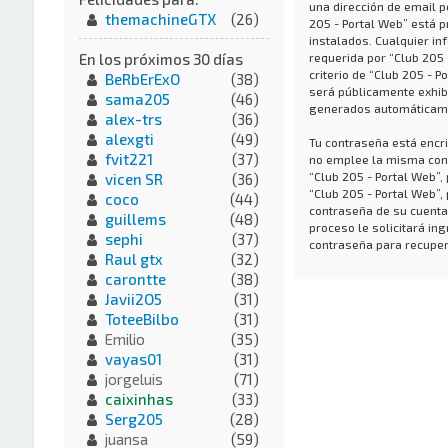
una dirección de email p
themachineGTX
(26)
205 - Portal Web” está p
instalados. Cualquier in
requerida por “Club 205 
En los próximos 30 días
criterio de “Club 205 - P
BeRbErExO
(38)
será públicamente exhibi
sama205
(46)
generados automáticame
alex-trs
(36)
alexgti
(49)
Tu contraseña está encri
fvit221
(37)
no emplee la misma cont
“Club 205 - Portal Web”
vicen SR
(36)
“Club 205 - Portal Web”,
coco
(44)
contraseña de su cuenta,
guillems
(48)
proceso le solicitará i
sephi
(37)
contraseña para recuper
Raul gtx
(32)
carontte
(38)
Javii2O5
(31)
ToteeBilbo
(31)
Emilio
(35)
vayas01
(31)
jorgeluis
(71)
caixinhas
(33)
Serg205
(28)
juansa
(59)