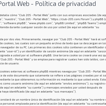
Portal Web - Política de privacidad
n detalle cómo “Club 205 - Portal Web” junto con sus empresas asociadas (de aq
s”, “nuestro”, “Club 205 - Portal Web”, “https://club-205.com/forum”) y phpBB (
us”, “software phpBB”, “www.phpbb.com”, “phpBB Limited”, “phpBB Teams”) emp
tenida durante cualquier sesión de uso por usted (de aquí en adelante “su
da por dos vías. Primeramente, navegar por “Club 205 - Portal Web” hará al so
e cookies, las cuales son un pequeño archivo de texto que se descargan en lo
navegador de su PC. Las primeras dos cookies sólo contienen un identificador 
ante “user-id”) y un identificador de sesión anónima (de aquí en adelante “sessi
signada a usted por el software phpBB. Una tercera cookie se creará una vez q
lub 205 - Portal Web” y se emplea para registrar cuales han sido leídos, con 
cia de usuario.
okies externas al software phpBB mientras navega por “Club 205 - Portal Web
ce de este documento que solamente se refiere a las páginas creadas por el s
ediante la que obtenemos su información es mediante lo que usted envía. Est
víos como usuario anónimo (de aquí en adelante “envíos anónimos”), su registro
 (de aquí en adelante “su cuenta”) y mensajes enviados por usted después de
e haya identificado (de aquí en adelante “sus mensajes”).
onstará de un nombre único de identificación (de aquí en adelante “su nombre 
a personal empleada para la identificación (de aquí en adelante “su contraseña