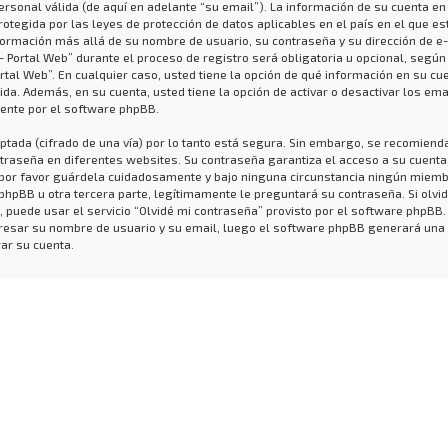
ersonal válida (de aquí en adelante “su email”). La información de su cuenta en
rotegida por las leyes de protección de datos aplicables en el país en el que e
formación más allá de su nombre de usuario, su contraseña y su dirección de e
- Portal Web” durante el proceso de registro será obligatoria u opcional, según
ortal Web”. En cualquier caso, usted tiene la opción de qué información en su cu
da. Además, en su cuenta, usted tiene la opción de activar o desactivar los ema
nte por el software phpBB.
ptada (cifrado de una vía) por lo tanto está segura. Sin embargo, se recomiend
raseña en diferentes websites. Su contraseña garantiza el acceso a su cuenta
, por favor guárdela cuidadosamente y bajo ninguna circunstancia ningún miem
 phpBB u otra tercera parte, legítimamente le preguntará su contraseña. Si olvid
 puede usar el servicio “Olvidé mi contraseña” provisto por el software phpBB.
ngresar su nombre de usuario y su email, luego el software phpBB generará una
ar su cuenta.