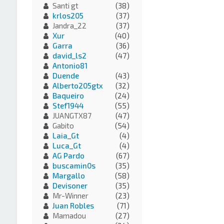
Santi gt
(38)
krlos205
(37)
Jandra_22
(37)
Xur
(40)
Garra
(36)
david_ls2
(47)
Antonio81
Duende
(43)
Alberto205gtx
(32)
Baqueiro
(24)
Stef1944
(55)
JUANGTX87
(47)
Gabito
(54)
Laia_Gt
(4)
Luca_Gt
(4)
AG Pardo
(67)
buscamin0s
(35)
Margallo
(58)
Devisoner
(35)
Mr-Winner
(23)
Juan Robles
(71)
Mamadou
(27)