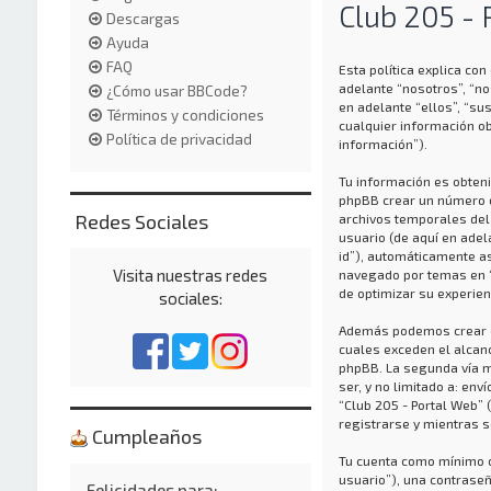
Club 205 - 
Descargas
Ayuda
FAQ
Esta política explica co
adelante “nosotros”, “no
¿Cómo usar BBCode?
en adelante “ellos”, “s
Términos y condiciones
cualquier información ob
Política de privacidad
información”).
Tu información es obteni
phpBB crear un número d
Redes Sociales
archivos temporales del 
usuario (de aquí en adel
id”), automáticamente a
Visita nuestras redes
navegado por temas en “C
de optimizar su experien
sociales:
Además podemos crear co
cuales exceden el alcan
phpBB. La segunda vía m
ser, y no limitado a: en
“Club 205 - Portal Web”
registrarse y mientras s
Cumpleaños
Tu cuenta como mínimo c
usuario”), una contraseñ
Felicidades para: