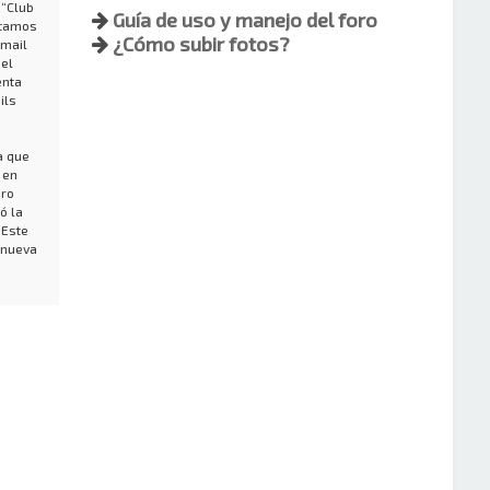
 “Club
Guía de uso y manejo del foro
stamos
¿Cómo subir fotos?
-mail
 el
enta
ils
a que
 en
bro
ó la
 Este
 nueva