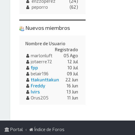
enzzoperez
(24)
peporro
(62)
Nuevos miembros
Nombre de Usuario
Registrado
marlonluft
05 Ago
jotaerre72
12 Jul
fpp
10 Jul
belair196
09 Jul
ttakunttakun
22 Jun
Freddy
16 Jun
Ivirs
13 Jun
Orus205
11 Jun
Portal
Índice de Foros