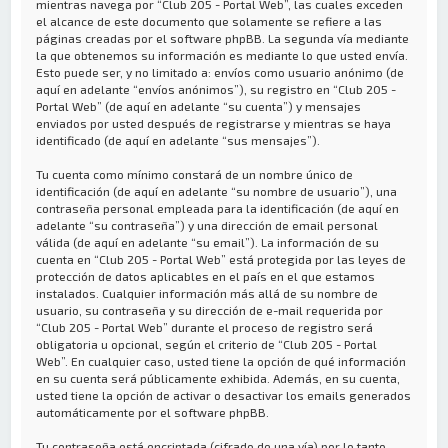
mientras navega por “Club 205 - Portal Web”, las cuales exceden
el alcance de este documento que solamente se refiere a las
páginas creadas por el software phpBB. La segunda vía mediante
la que obtenemos su información es mediante lo que usted envía.
Esto puede ser, y no limitado a: envíos como usuario anónimo (de
aquí en adelante “envíos anónimos”), su registro en “Club 205 -
Portal Web” (de aquí en adelante “su cuenta”) y mensajes
enviados por usted después de registrarse y mientras se haya
identificado (de aquí en adelante “sus mensajes”).
Tu cuenta como mínimo constará de un nombre único de
identificación (de aquí en adelante “su nombre de usuario”), una
contraseña personal empleada para la identificación (de aquí en
adelante “su contraseña”) y una dirección de email personal
válida (de aquí en adelante “su email”). La información de su
cuenta en “Club 205 - Portal Web” está protegida por las leyes de
protección de datos aplicables en el país en el que estamos
instalados. Cualquier información más allá de su nombre de
usuario, su contraseña y su dirección de e-mail requerida por
“Club 205 - Portal Web” durante el proceso de registro será
obligatoria u opcional, según el criterio de “Club 205 - Portal
Web”. En cualquier caso, usted tiene la opción de qué información
en su cuenta será públicamente exhibida. Además, en su cuenta,
usted tiene la opción de activar o desactivar los emails generados
automáticamente por el software phpBB.
Tu contraseña está encriptada (cifrado de una vía) por lo tanto