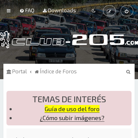
FAQ
Downloads
B
Portal
Índice de Foros
u
s
c
TEMAS DE INTERÉS
a
Guía de uso del foro
r
¿Cómo subir imágenes?