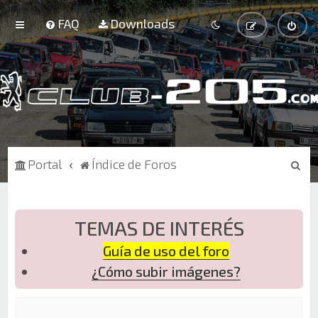
FAQ
Downloads
B
Portal
Índice de Foros
u
s
c
TEMAS DE INTERÉS
a
Guía de uso del foro
r
¿Cómo subir imágenes?