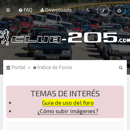
FAQ
Downloads
B
Portal
Índice de Foros
u
s
c
TEMAS DE INTERÉS
a
Guía de uso del foro
r
¿Cómo subir imágenes?