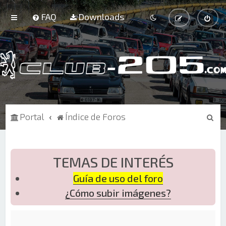
FAQ
Downloads
B
Portal
Índice de Foros
u
s
c
TEMAS DE INTERÉS
a
Guía de uso del foro
r
¿Cómo subir imágenes?