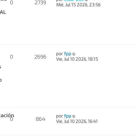
0
2739
Mié, Jul 15 2026, 23:56
AL
por
fpp
0
2696
Vie, Jul 10 2026, 18:15
s
o
ación
por
fpp
0
864
Vie, Jul 10 2026, 16:41