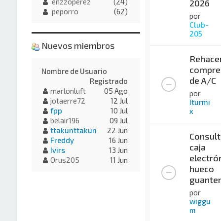
enzzoperez
(24)
2026
peporro
(62)
por
Club-
205
Nuevos miembros
Rehace
compre
Nombre de Usuario
de A/C
Registrado
marlonluft
05 Ago
por
jotaerre72
12 Jul
Iturmi
fpp
10 Jul
x
belair196
09 Jul
ttakunttakun
22 Jun
Consult
Freddy
16 Jun
caja
Ivirs
13 Jun
electró
Orus205
11 Jun
hueco
guante
por
wiggu
m