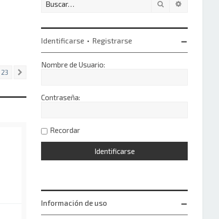
Buscar
Búsqueda 
Identificarse
•
Registrarse
Nombre de Usuario:
23
Siguiente
Contraseña:
Recordar
Información de uso