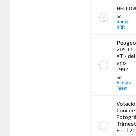
HELLO
por
abner
RRR
Peugeo
205 1.6
XT - del
año
1992
por
Acosta
Team
Votacio
Concur
Fotográ
Trimest
Final 2