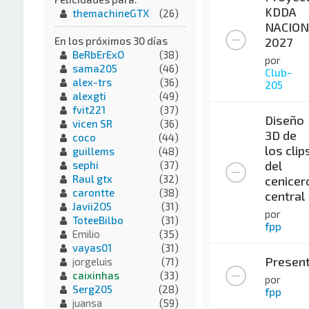
KDDA
themachineGTX
(26)
NACION
2027
En los próximos 30 días
BeRbErExO
(38)
por
sama205
(46)
Club-
alex-trs
(36)
205
alexgti
(49)
fvit221
(37)
Diseño
vicen SR
(36)
3D de
coco
(44)
los clip
guillems
(48)
del
sephi
(37)
Raul gtx
(32)
cenicer
carontte
(38)
central
Javii2O5
(31)
por
ToteeBilbo
(31)
fpp
Emilio
(35)
vayas01
(31)
Present
jorgeluis
(71)
caixinhas
(33)
por
Serg205
(28)
fpp
juansa
(59)