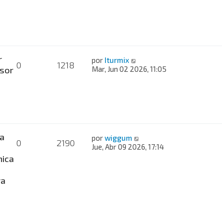
r
por
Iturmix
0
1218
sor
Mar, Jun 02 2026, 11:05
a
por
wiggum
0
2190
Jue, Abr 09 2026, 17:14
nica
ra