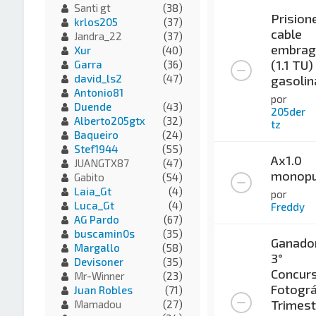
Santi gt
(38)
Prision
krlos205
(37)
cable
Jandra_22
(37)
embrag
Xur
(40)
(1.1 TU)
Garra
(36)
david_ls2
(47)
gasolin
Antonio81
por
Duende
(43)
205der
Alberto205gtx
(32)
tz
Baqueiro
(24)
Stef1944
(55)
Ax1.0
JUANGTX87
(47)
monopu
Gabito
(54)
Laia_Gt
(4)
por
Luca_Gt
(4)
Freddy
AG Pardo
(67)
buscamin0s
(35)
Ganado
Margallo
(58)
3°
Devisoner
(35)
Concur
Mr-Winner
(23)
Fotográ
Juan Robles
(71)
Trimest
Mamadou
(27)