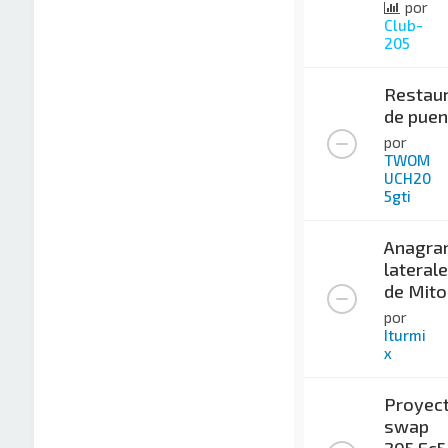
por
Club-
205
Restaur
de puen
por
TWOM
UCH20
5gti
Anagra
lateral
de Mito
por
Iturmi
x
Proyec
swap
205 Ec5