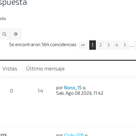
spuesta
ada
Buscar
Búsqueda avanzada
Se encontraron 564 coincidencias
1
…
2
3
4
5
Página
1
de
23
Vistas
Último mensaje
por
Nono_15
0
14
Sab, Ago 08 2026, 11:42
tos
por
Club-205