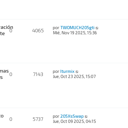
ación
por
TWOMUCH205gti
0
4065
te
Mié, Nov 19 2025, 15:36
mas
por
Iturmix
0
7143
es
Jue, Oct 23 2025, 15:07
to
por
205XsSwap
0
5737
Jue, Oct 09 2025, 04:15