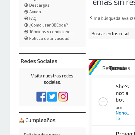
Temas sin re
Descargas
Ayuda
Ir a búsqueda avanz
FAQ
¿Cómo usar BBCode?
Términos y condiciones
Política de privacidad
Redes Sociales
Respuestas
Temas
Visita nuestras redes
sociales:
She's
not a
bot
por
Nono_
15
Cumpleaños
Proyec
Felicidades para: