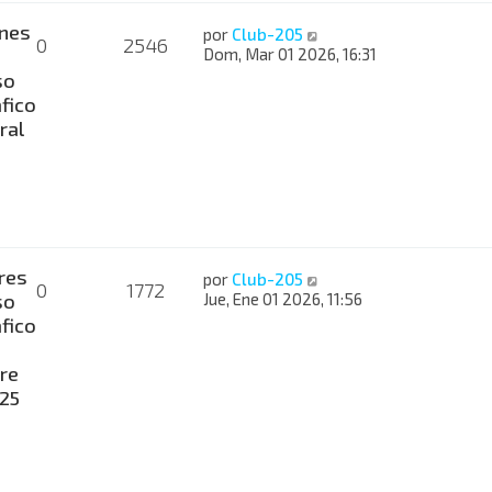
nes
por
Club-205
0
2546
Dom, Mar 01 2026, 16:31
so
fico
ral
res
por
Club-205
0
1772
so
Jue, Ene 01 2026, 11:56
fico
re
025