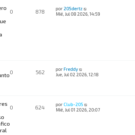
ero
por
205dertz
0
878
Mié, Jul 08 2026, 14:59
ue
a
por
Freddy
0
562
nto
Jue, Jul 02 2026, 12:18
res
por
Club-205
0
624
Mié, Jul 01 2026, 20:07
so
fico
ral