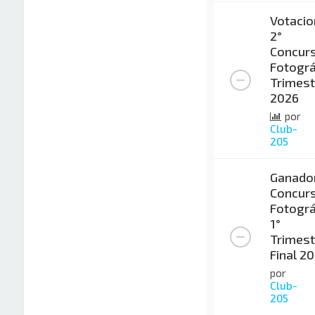
Votacio
2°
Concur
Fotográ
Trimest
2026
por
Club-
205
Ganado
Concur
Fotográ
1°
Trimest
Final 2
por
Club-
205