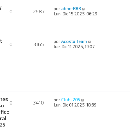
W
por
abnerRRR
0
2687
Lun, Dic 15 2025, 06:29
t
por
Acosta Team
0
3165
Jue, Dic 11 2025, 19:07
nes
por
Club-205
0
3410
so
Lun, Dic 01 2025, 18:39
fico
ral
025