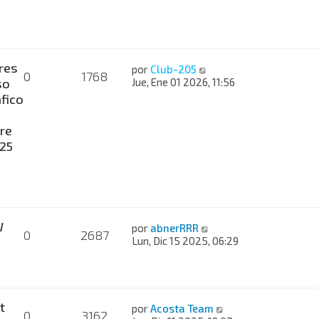
res
por
Club-205
0
1768
so
Jue, Ene 01 2026, 11:56
fico
re
025
W
por
abnerRRR
0
2687
Lun, Dic 15 2025, 06:29
t
por
Acosta Team
0
3162