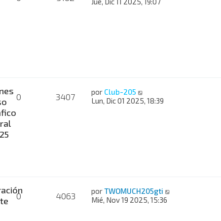
Jue, Dic 11 2025, 19:07
nes
por
Club-205
0
3407
so
Lun, Dic 01 2025, 18:39
fico
ral
025
ación
por
TWOMUCH205gti
0
4063
te
Mié, Nov 19 2025, 15:36