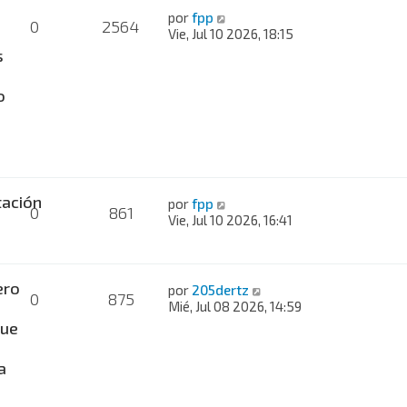
por
fpp
0
2564
Vie, Jul 10 2026, 18:15
s
o
ación
por
fpp
0
861
Vie, Jul 10 2026, 16:41
ero
por
205dertz
0
875
Mié, Jul 08 2026, 14:59
ue
a