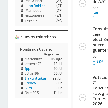
Mr-Winner
(23)
de A/C
Juan Robles
(71)
por
Mamadou
(27)
Iturmi
enzzoperez
(24)
x
peporro
(62)
Consult
caja
Nuevos miembros
electró
hueco
Nombre de Usuario
guante
Registrado
por
marlonluft
05 Ago
wiggu
jotaerre72
12 Jul
m
fpp
10 Jul
belair196
09 Jul
Votacio
ttakunttakun
22 Jun
2°
Freddy
16 Jun
Concur
Ivirs
13 Jun
Fotográ
Orus205
11 Jun
Trimest
2026