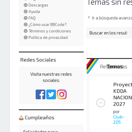
Temas sin re
Descargas
Ayuda
Ir a búsqueda avanz
FAQ
¿Cómo usar BBCode?
Términos y condiciones
Política de privacidad
Redes Sociales
Respuestas
Temas
Visita nuestras redes
sociales:
Proyec
KDDA
NACION
2027
por
Club-
Cumpleaños
205
Felicidades para: