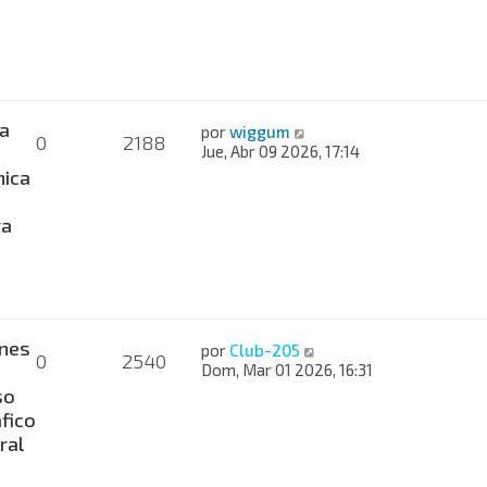
a
por
wiggum
0
2188
Jue, Abr 09 2026, 17:14
nica
ra
nes
por
Club-205
0
2540
Dom, Mar 01 2026, 16:31
so
fico
ral