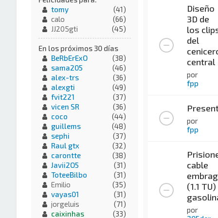
Diseño
tomy
(41)
3D de
calo
(66)
los clip
JJ205gti
(45)
del
En los próximos 30 días
cenicer
BeRbErExO
(38)
central
sama205
(46)
por
alex-trs
(36)
fpp
alexgti
(49)
fvit221
(37)
vicen SR
(36)
Present
coco
(44)
por
guillems
(48)
fpp
sephi
(37)
Raul gtx
(32)
Prision
carontte
(38)
cable
Javii2O5
(31)
embrag
ToteeBilbo
(31)
Emilio
(35)
(1.1 TU)
vayas01
(31)
gasolin
jorgeluis
(71)
por
caixinhas
(33)