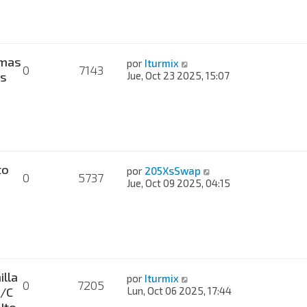
mas
por
Iturmix
0
7143
es
Jue, Oct 23 2025, 15:07
to
por
205XsSwap
0
5737
Jue, Oct 09 2025, 04:15
lla
por
Iturmix
0
7205
A/C
Lun, Oct 06 2025, 17:44
Ito