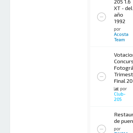
205 1.6
XT - del
año
1992
por
Acosta
Team
Votacio
Concur
Fotográ
Trimest
Final 2
por
Club-
205
Restaur
de puen
por