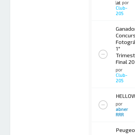
por
Club-
205
Ganado
Concur
Fotográ
1°
Trimest
Final 2
por
Club-
205
HELLO
por
abner
RRR
Peugeo