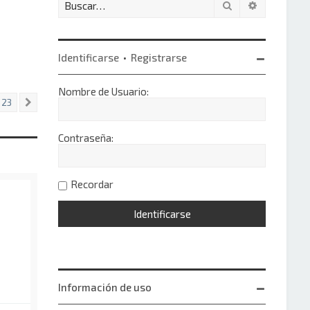
Buscar
Búsqueda 
Identificarse
•
Registrarse
Nombre de Usuario:
23
Siguiente
Contraseña:
Recordar
Información de uso