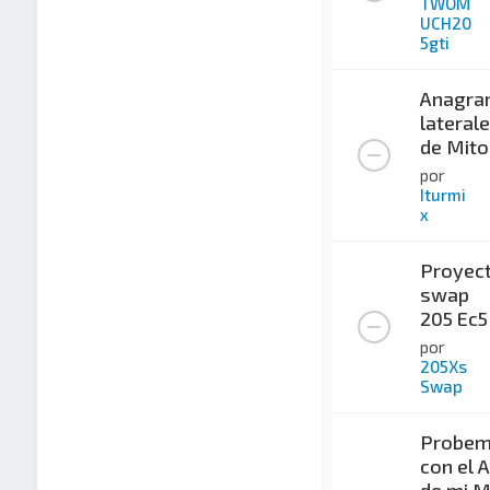
TWOM
UCH20
5gti
Anagra
lateral
de Mito
por
Iturmi
x
Proyec
swap
205 Ec5
por
205Xs
Swap
Probemi
con el 
de mi M