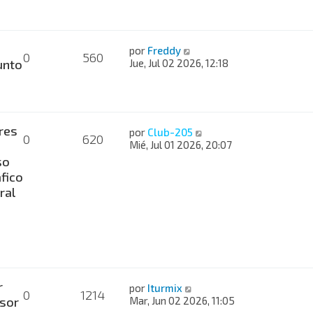
por
Freddy
0
560
nto
Jue, Jul 02 2026, 12:18
res
por
Club-205
0
620
Mié, Jul 01 2026, 20:07
so
fico
ral
r
por
Iturmix
0
1214
sor
Mar, Jun 02 2026, 11:05