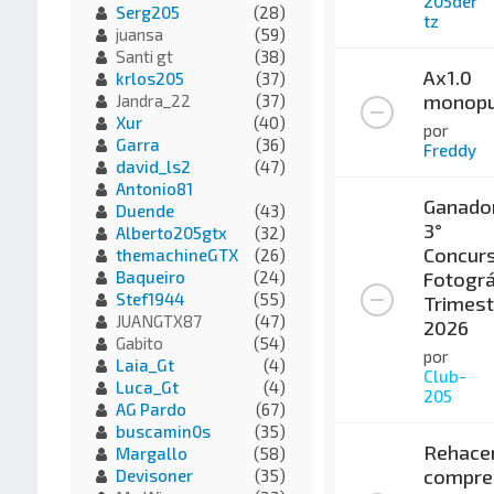
205der
Serg205
(28)
tz
juansa
(59)
Santi gt
(38)
Ax1.0
krlos205
(37)
monopu
Jandra_22
(37)
Xur
(40)
por
Garra
(36)
Freddy
david_ls2
(47)
Antonio81
Ganado
Duende
(43)
3°
Alberto205gtx
(32)
Concur
themachineGTX
(26)
Fotográ
Baqueiro
(24)
Stef1944
(55)
Trimest
JUANGTX87
(47)
2026
Gabito
(54)
por
Laia_Gt
(4)
Club-
Luca_Gt
(4)
205
AG Pardo
(67)
buscamin0s
(35)
Rehace
Margallo
(58)
compre
Devisoner
(35)