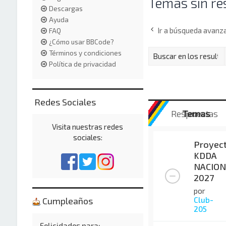
Temas sin re
Descargas
Ayuda
Ir a búsqueda avanz
FAQ
¿Cómo usar BBCode?
Términos y condiciones
Política de privacidad
Redes Sociales
Respuestas
Temas
Visita nuestras redes
sociales:
Proyec
KDDA
NACION
2027
por
Club-
Cumpleaños
205
Felicidades para: