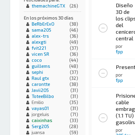
Diseño
themachineGTX
(26)
3D de
los clip
En los próximos 30 días
BeRbErExO
(38)
del
sama205
(46)
cenicer
alex-trs
(36)
central
alexgti
(49)
por
fvit221
(37)
fpp
vicen SR
(36)
coco
(44)
guillems
(48)
Present
sephi
(37)
por
Raul gtx
(32)
fpp
carontte
(38)
Javii2O5
(31)
Prision
ToteeBilbo
(31)
cable
Emilio
(35)
embrag
vayas01
(31)
jorgeluis
(71)
(1.1 TU)
caixinhas
(33)
gasolin
Serg205
(28)
por
juansa
(59)