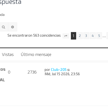
spuesta
ada
Buscar
Búsqueda avanzada
Se encontraron 563 coincidencias
1
…
2
3
4
5
Página
1
de
23
Vistas
Último mensaje
tos
por
Club-205
0
2736
Mié, Jul 15 2026, 23:56
AL