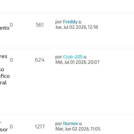
por
Freddy
0
561
nto
Jue, Jul 02 2026, 12:18
res
por
Club-205
0
624
Mié, Jul 01 2026, 20:07
so
fico
ral
r
por
Iturmix
0
1217
sor
Mar, Jun 02 2026, 11:05