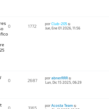
res
por
Club-205
0
1772
so
Jue, Ene 01 2026, 11:56
fico
re
025
W
por
abnerRRR
0
2687
Lun, Dic 15 2025, 06:29
t
por
Acosta Team
0
3165