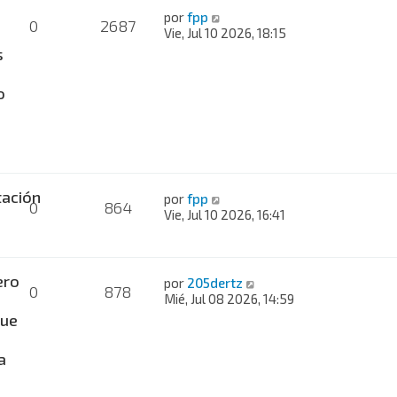
por
fpp
0
2687
Vie, Jul 10 2026, 18:15
s
o
ación
por
fpp
0
864
Vie, Jul 10 2026, 16:41
ero
por
205dertz
0
878
Mié, Jul 08 2026, 14:59
ue
a