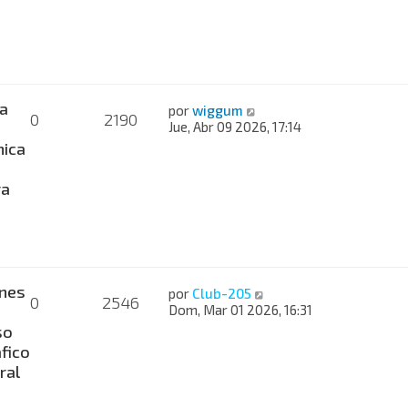
a
por
wiggum
0
2190
Jue, Abr 09 2026, 17:14
nica
ra
nes
por
Club-205
0
2546
Dom, Mar 01 2026, 16:31
so
fico
ral