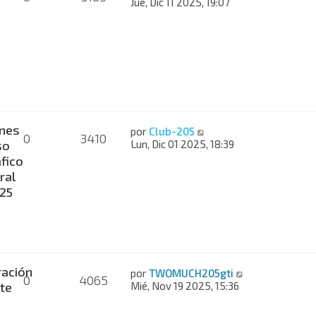
Jue, Dic 11 2025, 19:07
nes
por
Club-205
0
3410
so
Lun, Dic 01 2025, 18:39
fico
ral
025
ación
por
TWOMUCH205gti
0
4065
te
Mié, Nov 19 2025, 15:36