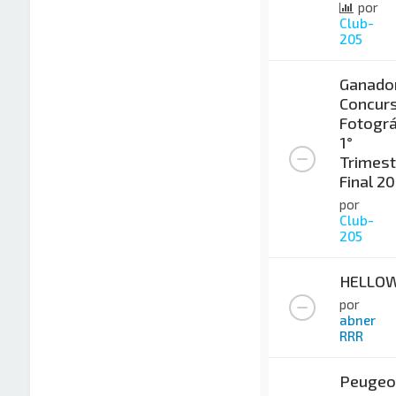
por
Club-
205
Ganado
Concur
Fotográ
1°
Trimest
Final 2
por
Club-
205
HELLO
por
abner
RRR
Peugeo