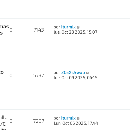
mas
por
Iturmix
0
7143
es
Jue, Oct 23 2025, 15:07
to
por
205XsSwap
0
5737
Jue, Oct 09 2025, 04:15
lla
por
Iturmix
0
7207
A/C
Lun, Oct 06 2025, 17:44
Ito