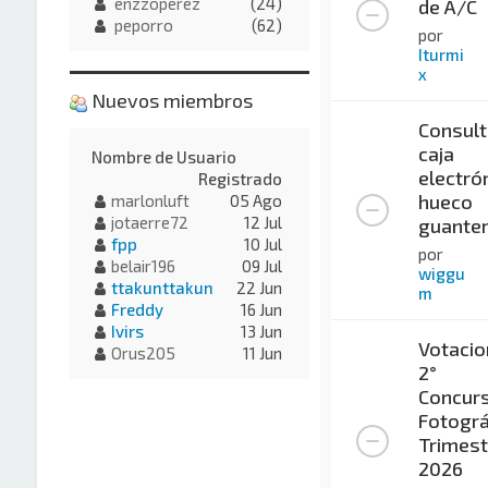
enzzoperez
(24)
de A/C
peporro
(62)
por
Iturmi
x
Nuevos miembros
Consult
caja
Nombre de Usuario
electró
Registrado
hueco
marlonluft
05 Ago
jotaerre72
12 Jul
guante
fpp
10 Jul
por
belair196
09 Jul
wiggu
ttakunttakun
22 Jun
m
Freddy
16 Jun
Ivirs
13 Jun
Votacio
Orus205
11 Jun
2°
Concur
Fotográ
Trimest
2026