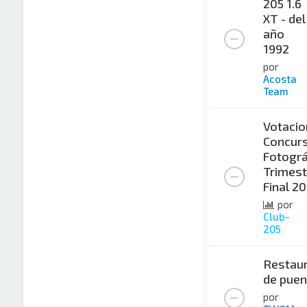
205 1.6
XT - del
año
1992
por
Acosta
Team
Votacio
Concur
Fotográ
Trimest
Final 2
por
Club-
205
Restaur
de puen
por