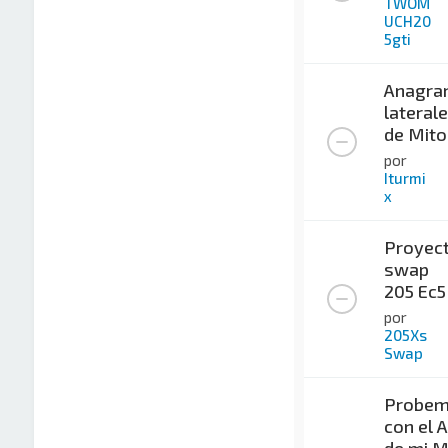
TWOM
UCH20
5gti
Anagra
lateral
de Mito
por
Iturmi
x
Proyec
swap
205 Ec5
por
205Xs
Swap
Probemi
con el 
de mi M