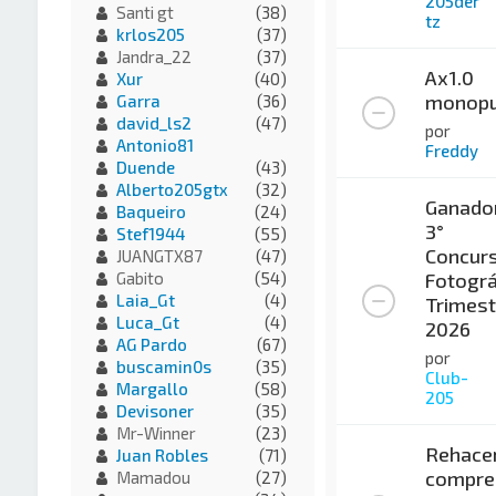
205der
Santi gt
(38)
tz
krlos205
(37)
Jandra_22
(37)
Ax1.0
Xur
(40)
monopu
Garra
(36)
david_ls2
(47)
por
Antonio81
Freddy
Duende
(43)
Alberto205gtx
(32)
Ganado
Baqueiro
(24)
3°
Stef1944
(55)
Concur
JUANGTX87
(47)
Fotográ
Gabito
(54)
Laia_Gt
(4)
Trimest
Luca_Gt
(4)
2026
AG Pardo
(67)
por
buscamin0s
(35)
Club-
Margallo
(58)
205
Devisoner
(35)
Mr-Winner
(23)
Rehace
Juan Robles
(71)
compre
Mamadou
(27)