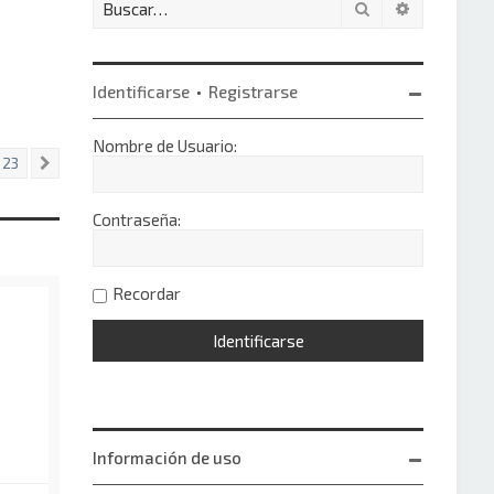
Buscar
Búsqueda 
Identificarse
•
Registrarse
Nombre de Usuario:
23
Siguiente
Contraseña:
Recordar
Información de uso