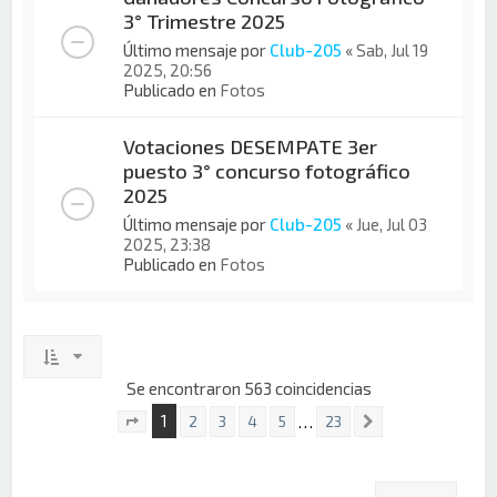
3° Trimestre 2025
Último mensaje por
Club-205
«
Sab, Jul 19
2025, 20:56
Publicado en
Fotos
Votaciones DESEMPATE 3er
puesto 3° concurso fotográfico
2025
Último mensaje por
Club-205
«
Jue, Jul 03
2025, 23:38
Publicado en
Fotos
Se encontraron 563 coincidencias
1
…
2
3
4
5
23
Siguiente
Página
1
de
23