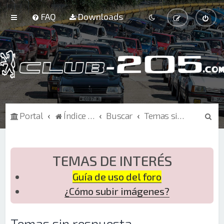
FAQ
Downloads
B
Portal
Índice de Foros
Buscar
Temas sin respuesta
u
s
c
TEMAS DE INTERÉS
a
Guía de uso del foro
r
¿Cómo subir imágenes?
Temas sin respuesta