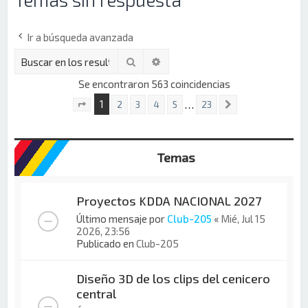
Ir a búsqueda avanzada
Buscar
Búsqueda avanzada
Se encontraron 563 coincidencias
1
…
2
3
4
5
23
Siguiente
Página
1
de
23
Temas
Proyectos KDDA NACIONAL 2027
Último mensaje por
Club-205
«
Mié, Jul 15
2026, 23:56
Publicado en
Club-205
Diseño 3D de los clips del cenicero
central