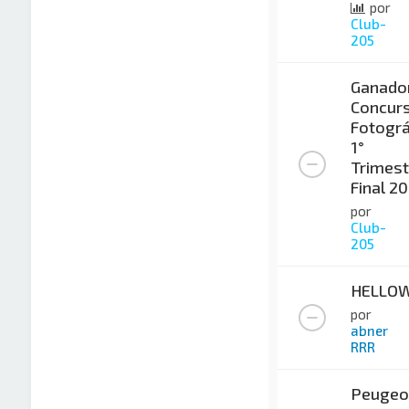
por
Club-
205
Ganado
Concur
Fotográ
1°
Trimest
Final 2
por
Club-
205
HELLO
por
abner
RRR
Peugeo