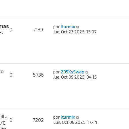
mas
por
Iturmix
0
7139
es
Jue, Oct 23 2025, 15:07
to
por
205XsSwap
0
5736
Jue, Oct 09 2025, 04:15
lla
por
Iturmix
0
7202
A/C
Lun, Oct 06 2025, 17:44
Ito