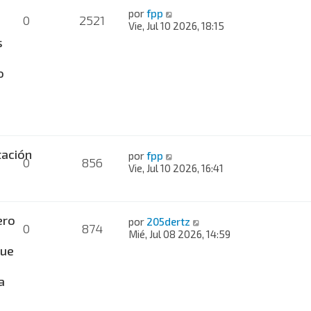
por
fpp
0
2521
Vie, Jul 10 2026, 18:15
s
o
ación
por
fpp
0
856
Vie, Jul 10 2026, 16:41
ero
por
205dertz
0
874
Mié, Jul 08 2026, 14:59
ue
a