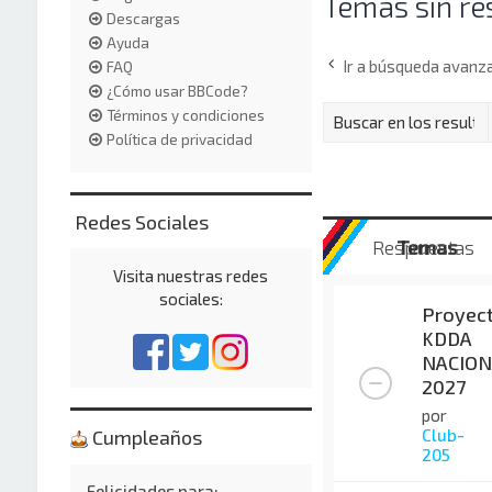
Temas sin re
Descargas
Ayuda
Ir a búsqueda avanz
FAQ
¿Cómo usar BBCode?
Términos y condiciones
Política de privacidad
Redes Sociales
Respuestas
Temas
Visita nuestras redes
sociales:
Proyec
KDDA
NACION
2027
por
Club-
Cumpleaños
205
Felicidades para: