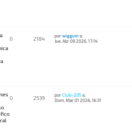
a
por
wiggum
0
2184
Jue, Abr 09 2026, 17:14
nica
ra
nes
por
Club-205
0
2539
Dom, Mar 01 2026, 16:31
so
fico
ral