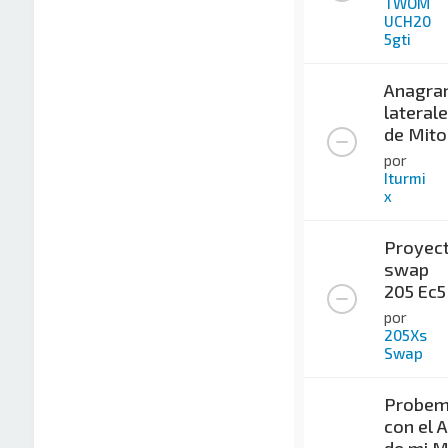
TWOM
UCH20
5gti
Anagra
lateral
de Mito
por
Iturmi
x
Proyec
swap
205 Ec5
por
205Xs
Swap
Probemi
con el 
de mi M