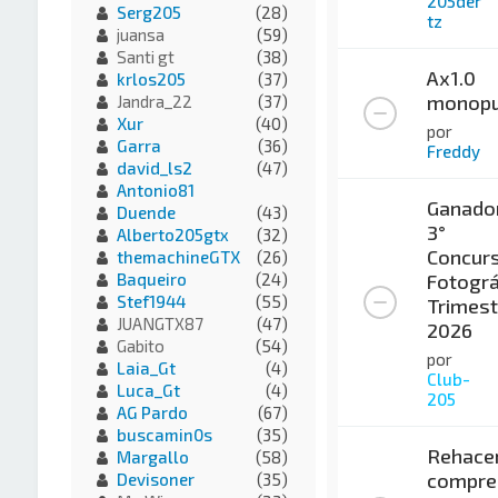
205der
Serg205
(28)
tz
juansa
(59)
Santi gt
(38)
Ax1.0
krlos205
(37)
monopu
Jandra_22
(37)
Xur
(40)
por
Garra
(36)
Freddy
david_ls2
(47)
Antonio81
Ganado
Duende
(43)
3°
Alberto205gtx
(32)
Concur
themachineGTX
(26)
Fotográ
Baqueiro
(24)
Stef1944
(55)
Trimest
JUANGTX87
(47)
2026
Gabito
(54)
por
Laia_Gt
(4)
Club-
Luca_Gt
(4)
205
AG Pardo
(67)
buscamin0s
(35)
Rehace
Margallo
(58)
compre
Devisoner
(35)