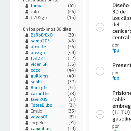
Diseño
tomy
(41)
3D de
calo
(66)
los clip
JJ205gti
(45)
del
En los próximos 30 días
cenicer
BeRbErExO
(38)
central
sama205
(46)
por
alex-trs
(36)
fpp
alexgti
(49)
fvit221
(37)
vicen SR
(36)
Present
coco
(44)
por
guillems
(48)
fpp
sephi
(37)
Raul gtx
(32)
Prision
carontte
(38)
cable
Javii2O5
(31)
embrag
ToteeBilbo
(31)
Emilio
(35)
(1.1 TU)
vayas01
(31)
gasolin
jorgeluis
(71)
por
caixinhas
(33)