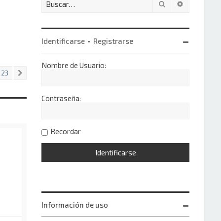
Buscar
Búsqueda 
Identificarse
•
Registrarse
Nombre de Usuario:
23
Siguiente
Contraseña:
Recordar
Información de uso