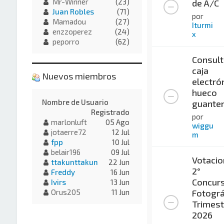
Mr-Winner
(23)
de A/C
Juan Robles
(71)
por
Mamadou
(27)
Iturmi
enzzoperez
(24)
x
peporro
(62)
Consult
caja
Nuevos miembros
electró
hueco
Nombre de Usuario
guante
Registrado
por
marlonluft
05 Ago
wiggu
jotaerre72
12 Jul
m
fpp
10 Jul
belair196
09 Jul
Votacio
ttakunttakun
22 Jun
2°
Freddy
16 Jun
Concur
Ivirs
13 Jun
Fotográ
Orus205
11 Jun
Trimest
2026