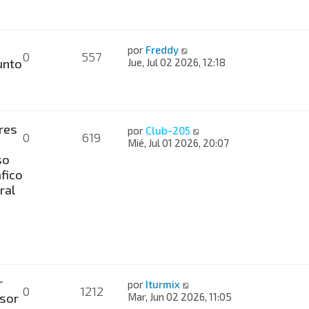
por
Freddy
0
557
nto
Jue, Jul 02 2026, 12:18
res
por
Club-205
0
619
Mié, Jul 01 2026, 20:07
so
fico
ral
r
por
Iturmix
0
1212
sor
Mar, Jun 02 2026, 11:05