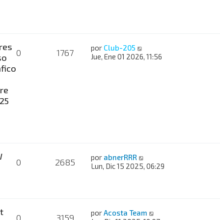
res
por
Club-205
0
1767
so
Jue, Ene 01 2026, 11:56
fico
re
025
W
por
abnerRRR
0
2685
Lun, Dic 15 2025, 06:29
t
por
Acosta Team
0
3159