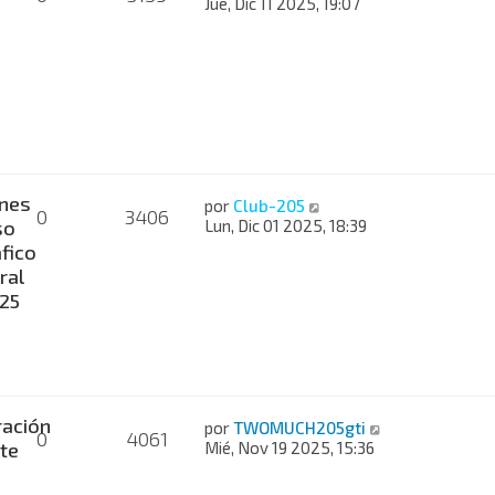
Jue, Dic 11 2025, 19:07
nes
por
Club-205
0
3406
so
Lun, Dic 01 2025, 18:39
fico
ral
025
ación
por
TWOMUCH205gti
0
4061
te
Mié, Nov 19 2025, 15:36