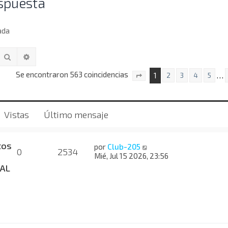
spuesta
ada
Buscar
Búsqueda avanzada
Se encontraron 563 coincidencias
1
…
2
3
4
5
Página
1
de
23
Vistas
Último mensaje
tos
por
Club-205
0
2534
Mié, Jul 15 2026, 23:56
AL