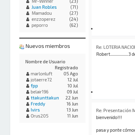
Mr-Winner
(23)
Juan Robles
(71)
Mamadou
(27)
enzzoperez
(24)
peporro
(62)
Nuevos miembros
Re: LOTERIA NACIO
Robert....................
Nombre de Usuario
Registrado
marlonluft
05 Ago
jotaerre72
12 Jul
fpp
10 Jul
belair196
09 Jul
ttakunttakun
22 Jun
Freddy
16 Jun
Ivirs
13 Jun
Re: Presentación 
Orus205
11 Jun
bienvenido!!!
pasa y ponte cóm