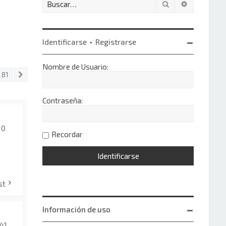
Buscar
Búsqueda 
Identificarse
•
Registrarse
Nombre de Usuario:
81
Siguiente
Contraseña:
10
Recordar
st
Información de uso
:41