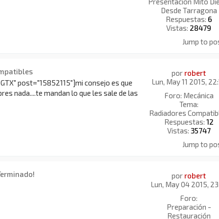
Presentación Mito Di
Desde Tarragona
Respuestas:
6
Vistas:
28479
Jump to po
mpatibles
por
robert
Lun, May 11 2015, 22
GTX" post="15852115"]mi consejo es que
es nada....te mandan lo que les sale de las
Foro:
Mecánica
Tema:
Radiadores Compatib
Respuestas:
12
Vistas:
35747
Jump to po
 Terminado!
por
robert
Lun, May 04 2015, 23
Foro:
Preparación -
Restauración