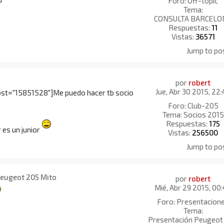
Foro:
Off-topic
Tema:
CONSULTA BARCELO
Respuestas:
11
Vistas:
36571
Jump to po
por
robert
Jue, Abr 30 2015, 22
ost="15851528"]Me puedo hacer tb socio
Foro:
Club-205
Tema:
Socios 2015
Respuestas:
175
 es un junior
Vistas:
256500
Jump to po
Peugeot 205 Mito
por
robert
Mié, Abr 29 2015, 00
Foro:
Presentacion
Tema:
Presentación Peugeot