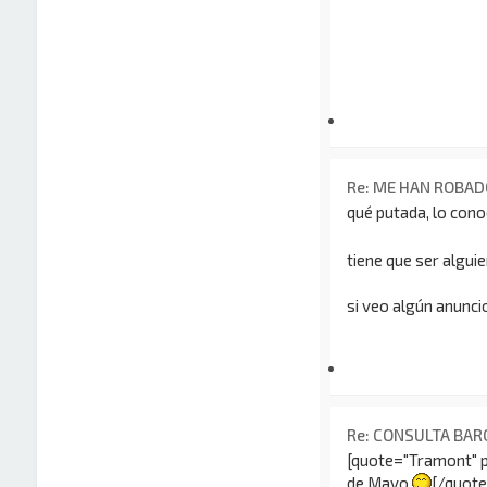
Re: ME HAN ROBAD
qué putada, lo con
tiene que ser algui
si veo algún anunci
Re: CONSULTA BA
[quote="Tramont" p
de Mayo
[/quote