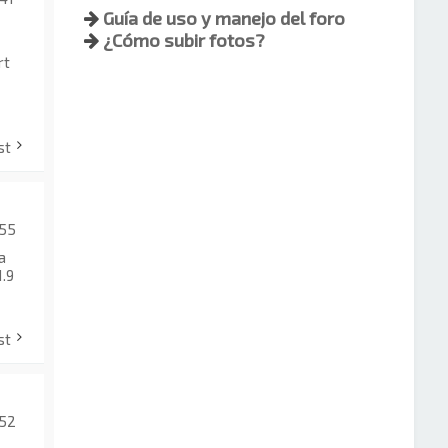
Guía de uso y manejo del foro
¿Cómo subir fotos?
rt
st
:55
a
1.9
st
:52