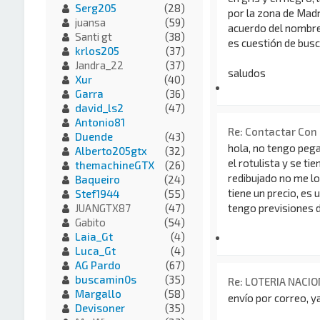
Serg205
(28)
por la zona de Mad
juansa
(59)
acuerdo del nombre
Santi gt
(38)
es cuestión de busc
krlos205
(37)
Jandra_22
(37)
saludos
Xur
(40)
Garra
(36)
david_ls2
(47)
Antonio81
Re: Contactar Con
Duende
(43)
hola, no tengo pega
Alberto205gtx
(32)
el rotulista y se ti
themachineGTX
(26)
redibujado no me lo 
Baqueiro
(24)
tiene un precio, es 
Stef1944
(55)
tengo previsiones 
JUANGTX87
(47)
Gabito
(54)
Laia_Gt
(4)
Luca_Gt
(4)
AG Pardo
(67)
buscamin0s
(35)
Re: LOTERIA NACIO
Margallo
(58)
envío por correo, y
Devisoner
(35)