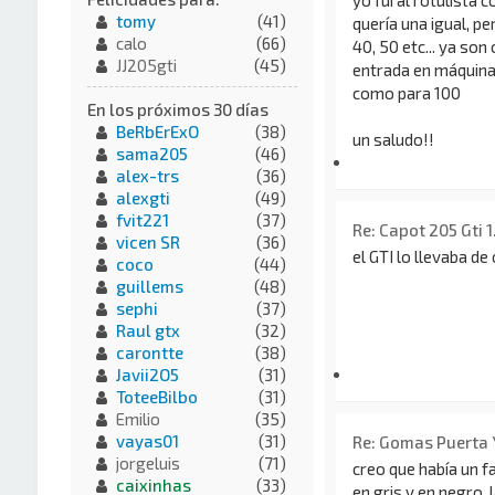
yo fui al rotulista c
tomy
(41)
quería una igual, pe
calo
(66)
40, 50 etc... ya son
JJ205gti
(45)
entrada en máquina
como para 100
En los próximos 30 días
BeRbErExO
(38)
un saludo!!
sama205
(46)
alex-trs
(36)
alexgti
(49)
fvit221
(37)
Re: Capot 205 Gti 1
vicen SR
(36)
el GTI lo llevaba de
coco
(44)
guillems
(48)
sephi
(37)
Raul gtx
(32)
carontte
(38)
Javii2O5
(31)
ToteeBilbo
(31)
Emilio
(35)
vayas01
(31)
Re: Gomas Puerta 
jorgeluis
(71)
creo que había un fa
caixinhas
(33)
en gris y en negro,