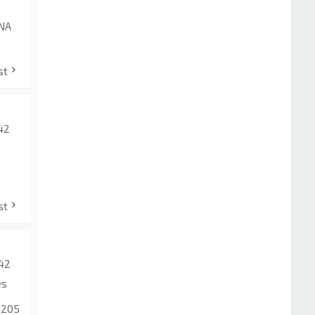
NA
st
:42
st
:42
es
 205