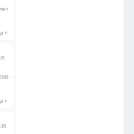
ria +
st
:11
ESIO
st
:35