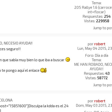
Tema:
205 Rallye 1.6 (carroce
int+flocar)
Respuestas:
254
Vistas:
229958
Jump to po
O, NECESIO AYUDA!!
por
robert
Lun, May 04 2015, 23
oces seguro!!
Foro:
Día a día
Tema:
en que sabía muy bien lo que iba a buscar
ME HAN ROBADO, NEC
AYUDA!!
o te pongo aquí el enlace
Respuestas:
43
Vistas:
58772
Jump to po
RCELONA
por
robert
Dom, May 03 2015, 23
ost="15851600"]Disculpa la kdda es el 24
]