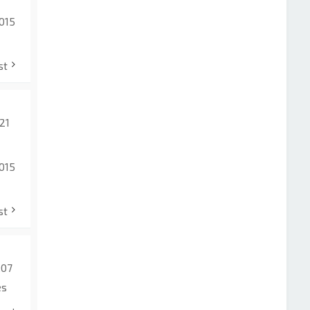
015
st
:21
015
st
:07
es