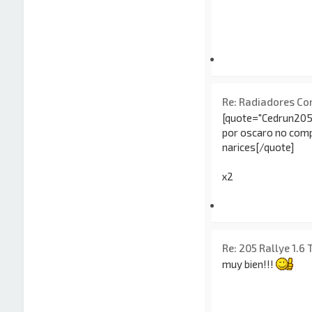
Re: Radiadores Co
[quote="Cedrun205
por oscaro no compr
narices[/quote]
x2
Re: 205 Rallye 1.6
muy bien!!!