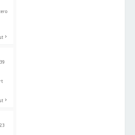
tero
st
:39
rt
st
:23