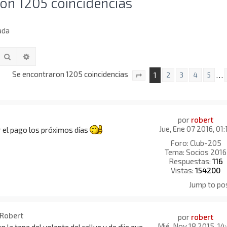
on 1205 coincidencias
ada
Buscar
Búsqueda avanzada
Se encontraron 1205 coincidencias
1
…
2
3
4
5
Página
1
de
81
por
robert
Jue, Ene 07 2016, 01:
r el pago los próximos días
Foro:
Club-205
Tema:
Socios 2016
Respuestas:
116
Vistas:
154200
Jump to po
 Robert
por
robert
Mié, Nov 18 2015, 14