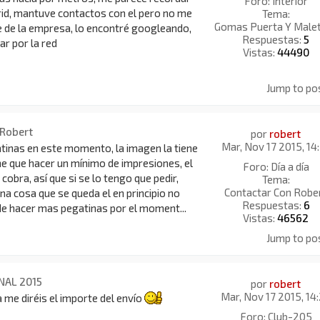
Foro:
Interior
rid, mantuve contactos con el pero no me
Tema:
Gomas Puerta Y Male
 de la empresa, lo encontré googleando,
Respuestas:
5
ar por la red
Vistas:
44490
Jump to po
 Robert
por
robert
Mar, Nov 17 2015, 14
tinas en este momento, la imagen la tiene
ene que hacer un mínimo de impresiones, el
Foro:
Día a día
cobra, así que si se lo tengo que pedir,
Tema:
Contactar Con Robe
una cosa que se queda el en principio no
Respuestas:
6
de hacer mas pegatinas por el moment...
Vistas:
46562
Jump to po
NAL 2015
por
robert
Mar, Nov 17 2015, 14
a me diréis el importe del envío
Foro:
Club-205