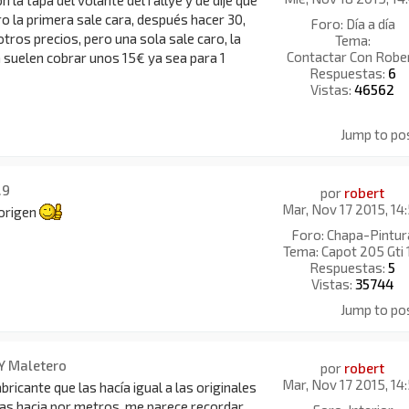
on la tapa del volante del rallye y de dije que
ro la primera sale cara, después hacer 30,
Foro:
Día a día
 otros precios, pero una sola sale caro, la
Tema:
Contactar Con Robe
 suelen cobrar unos 15€ ya sea para 1
Respuestas:
6
Vistas:
46562
Jump to po
.9
por
robert
Mar, Nov 17 2015, 14
 origen
Foro:
Chapa-Pintur
Tema:
Capot 205 Gti 
Respuestas:
5
Vistas:
35744
Jump to po
Y Maletero
por
robert
Mar, Nov 17 2015, 14
bricante que las hacía igual a las originales
 las hacia por metros, me parece recordar