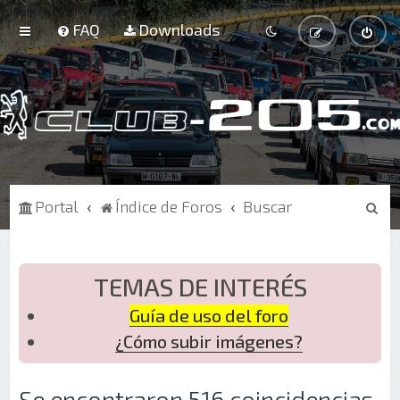
FAQ
Downloads
B
Portal
Índice de Foros
Buscar
u
s
c
TEMAS DE INTERÉS
a
Guía de uso del foro
r
¿Cómo subir imágenes?
Se encontraron 516 coincidencias