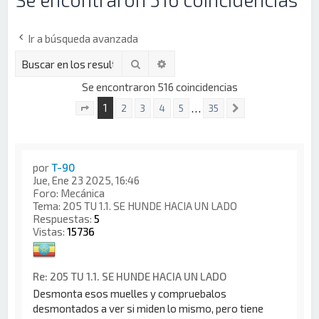
Ir a búsqueda avanzada
Buscar
Búsqueda avanzada
Se encontraron 516 coincidencias
1
…
2
3
4
5
35
Siguiente
Página
1
de
35
por
T-90
Jue, Ene 23 2025, 16:46
Foro:
Mecánica
Tema:
205 TU 1.1. SE HUNDE HACIA UN LADO
Respuestas:
5
Vistas:
15736
Re: 205 TU 1.1. SE HUNDE HACIA UN LADO
Desmonta esos muelles y compruebalos
desmontados a ver si miden lo mismo, pero tiene