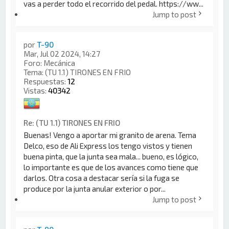
vas a perder todo el recorrido del pedal. https://ww...
Jump to post
por
T-90
Mar, Jul 02 2024, 14:27
Foro:
Mecánica
Tema:
(TU 1.1) TIRONES EN FRIO
Respuestas:
12
Vistas:
40342
Re: (TU 1.1) TIRONES EN FRIO
Buenas! Vengo a aportar mi granito de arena. Tema
Delco, eso de Ali Express los tengo vistos y tienen
buena pinta, que la junta sea mala... bueno, es lógico,
lo importante es que de los avances como tiene que
darlos. Otra cosa a destacar sería si la fuga se
produce por la junta anular exterior o por...
Jump to post