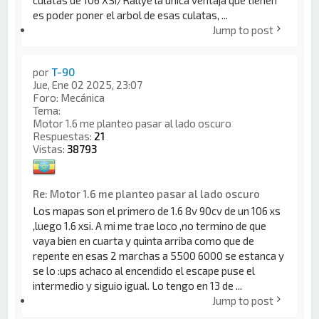
culatas de 106 XSi/Rallye la única ventaja que tienen
es poder poner el arbol de esas culatas, ...
Jump to post
por
T-90
Jue, Ene 02 2025, 23:07
Foro:
Mecánica
Tema:
Motor 1.6 me planteo pasar al lado oscuro
Respuestas:
21
Vistas:
38793
Re: Motor 1.6 me planteo pasar al lado oscuro
Los mapas son el primero de 1.6 8v 90cv de un 106 xs
,luego 1.6 xsi. A mi me trae loco ,no termino de que
vaya bien en cuarta y quinta arriba como que de
repente en esas 2 marchas a 5500 6000 se estanca y
se lo :ups achaco al encendido el escape puse el
intermedio y siguio igual. Lo tengo en 13 de ...
Jump to post