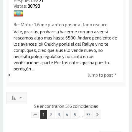
Respuestas:
21
Vistas:
38793
Re: Motor 1.6 me planteo pasar al lado oscuro
Vale, gracias, probare a hacerme con uno a ver si
rascamos algo mas hasta 6500. Andare pendiente de
los avances :ok Chuchy ponle el del Rallye y no te
compliques, creo que ajusa lo vende nuevo, no
necesita polea regulable y no canta en las
verificaciones :parte Por los datos que ha puesto
perdigón ...
Jump to post
Se encontraron 516 coincidencias
1
…
2
3
4
5
35
Siguiente
Página
1
de
35