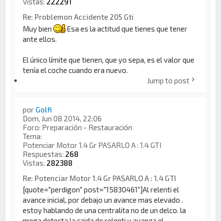
Vistas:
222291
Re: Problemon Accidente 205 Gti
Muy bien
Esa es la actitud que tienes que tener
ante ellos.
El único límite que tienen, que yo sepa, es el valor que
tenía el coche cuando era nuevo.
Jump to post
por
Golfi
Dom, Jun 08 2014, 22:06
Foro:
Preparación - Restauración
Tema:
Potenciar Motor 1.4 Gr PASARLO A : 1.4 GTI
Respuestas:
268
Vistas:
282388
Re: Potenciar Motor 1.4 Gr PASARLO A : 1.4 GTI
[quote="perdigon" post="15830461"]Al relenti el
avance inicial, por debajo un avance mas elevado .
estoy hablando de una centralita no de un delco. la
mega detecta la caida de relenti y avanza el