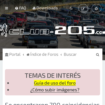
FAQ
Downloads
B
Portal
Índice de Foros
Buscar
u
s
c
TEMAS DE INTERÉS
a
Guía de uso del foro
r
¿Cómo subir imágenes?
Se encontraron 790 coincidencias