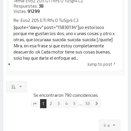
Tema:
Evo2 205 GTI Rfs O Tu5jp4 C2
Respuestas:
38
Vistas:
91299
Re: Evo2 205 GTI Rfs O Tu5jp4 C2
[quote="danyv" post="15830134"]yo estoi loco
porque me gustan los dos, uno x unas cosas y otro x
otras, que locuraaa :suicida :suicida :suicida [/quote]
Mira, en esa frase si que estoy completamente
deacuerdo :ok Cada motor tiene sus cosas buenas,
solo hay que darle el enfoque ad...
Jump to post
Se encontraron 790 coincidencias
1
…
2
3
4
5
53
Siguiente
Página
1
de
53
Ir a