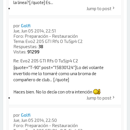
la linea?[/quote] Es...
Jump to post
por
Golfi
Jue, Jun 05 2014, 22:51
Foro:
Preparación - Restauración
Tema:
Evo2 205 GTI Rfs O Tu5jp4 C2
Respuestas:
38
Vistas:
91299
Re: Evo2 205 GTI Rfs O Tu5jp4 C2
[quote="T-90" post="15830124"]Lo del volante
invertido me lo tomaré como una broma de
compañero de club... [/quote]
Haces bien. No lo decía con otra intención
Jump to post
por
Golfi
Jue, Jun 05 2014, 22:50
Foro:
Preparación - Restauración