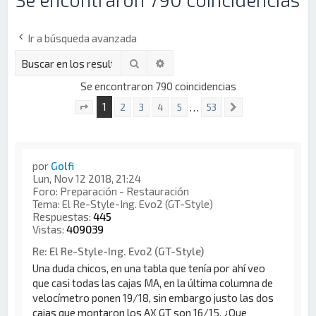
Ir a búsqueda avanzada
Buscar
Búsqueda avanzada
Se encontraron 790 coincidencias
1
…
2
3
4
5
53
Siguiente
Página
1
de
53
por
Golfi
Lun, Nov 12 2018, 21:24
Foro:
Preparación - Restauración
Tema:
El Re-Style-Ing. Evo2 (GT-Style)
Respuestas:
445
Vistas:
409039
Re: El Re-Style-Ing. Evo2 (GT-Style)
Una duda chicos, en una tabla que tenía por ahí veo
que casi todas las cajas MA, en la última columna de
velocímetro ponen 19/18, sin embargo justo las dos
cajas que montaron los AX GT son 16/15. ¿Que