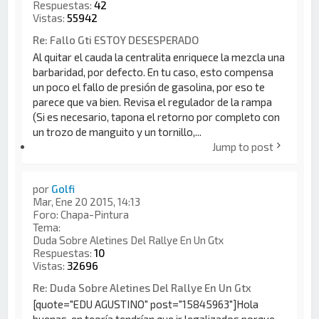
Respuestas:
42
Vistas:
55942
Re: Fallo Gti ESTOY DESESPERADO
Al quitar el cauda la centralita enriquece la mezcla una
barbaridad, por defecto. En tu caso, esto compensa
un poco el fallo de presión de gasolina, por eso te
parece que va bien. Revisa el regulador de la rampa
(Si es necesario, tapona el retorno por completo con
un trozo de manguito y un tornillo,...
Jump to post
por
Golfi
Mar, Ene 20 2015, 14:13
Foro:
Chapa-Pintura
Tema:
Duda Sobre Aletines Del Rallye En Un Gtx
Respuestas:
10
Vistas:
32696
Re: Duda Sobre Aletines Del Rallye En Un Gtx
[quote="EDU AGUSTINO" post="15845963"]Hola