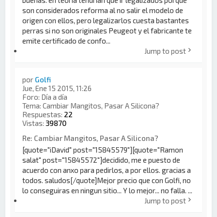
buenas. en teoría tendrían que ir legalizados porque
son considerados reforma al no salir el modelo de
origen con ellos, pero legalizarlos cuesta bastantes
perras si no son originales Peugeot y el fabricante te
emite certificado de confo...
Jump to post
por
Golfi
Jue, Ene 15 2015, 11:26
Foro:
Día a día
Tema:
Cambiar Mangitos, Pasar A Silicona?
Respuestas:
22
Vistas:
39870
Re: Cambiar Mangitos, Pasar A Silicona?
[quote="iDavid" post="15845579"][quote="Ramon
salat" post="15845572"]decidido, me e puesto de
acuerdo con anxo para pedirlos, a por ellos. gracias a
todos. saludos[/quote]Mejor precio que con Golfi, no
lo conseguiras en ningun sitio... Y lo mejor... no falla. ...
Jump to post