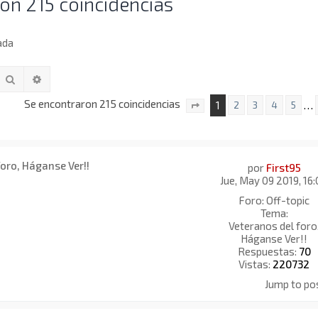
on 215 coincidencias
ada
Buscar
Búsqueda avanzada
Se encontraron 215 coincidencias
1
…
2
3
4
5
Página
1
de
15
foro, Háganse Ver!!
por
First95
Jue, May 09 2019, 16
Foro:
Off-topic
Tema:
Veteranos del foro
Háganse Ver!!
Respuestas:
70
Vistas:
220732
Jump to po