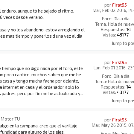
por
First95
Mar, Feb 02 2016, 14
l enduro, aunque tb he bajado el ritmo,
-6 veces desde verano.
Foro:
Día a día
Tema:
Hola de nuev
Respuestas:
14
asa y no los abandono, estoy arreglando el
Vistas:
43177
les mas tiempo y ponerlos d una vez al dia
Jump to po
por
First95
Lun, Feb 01 2016, 23:
 tiempo que no digo nada por el foro, este
 un poco caotico, muchos saben que me he
Foro:
Día a día
 casa y tengo mucha faena por delante,
Tema:
Hola de nuev
Respuestas:
14
a internet en casa y el ordenador solo lo
Vistas:
43177
 padres, pero por fin me he actualizado y...
Jump to po
n Motor TU
por
First95
Mar, May 26 2015, 07
lgo en la campana, creo que el varillaje
undidad para alguno de los ejes.
Foro:
Mecánica