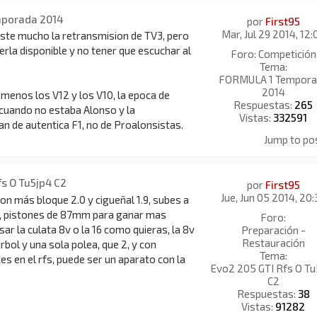
mporada 2014
por
First95
Mar, Jul 29 2014, 12:
uste mucho la retransmision de TV3, pero
erla disponible y no tener que escuchar al
Foro:
Competición
Tema:
FORMULA 1 Tempora
2014
menos los V12 y los V10, la epoca de
Respuestas:
265
cuando no estaba Alonso y la
Vistas:
332591
n de autentica F1, no de Proalonsistas.
Jump to po
fs O Tu5jp4 C2
por
First95
Jue, Jun 05 2014, 20:
ion más bloque 2.0 y cigueñal 1.9, subes a
, pistones de 87mm para ganar mas
Foro:
sar la culata 8v o la 16 como quieras, la 8v
Preparación -
Restauración
rbol y una sola polea, que 2, y con
Tema:
es en el rfs, puede ser un aparato con la
Evo2 205 GTI Rfs O Tu
C2
Respuestas:
38
Vistas:
91282