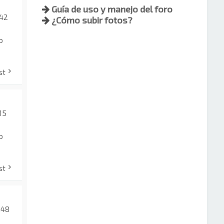
Guía de uso y manejo del foro
:42
¿Cómo subir fotos?
o
st
15
o
st
:48