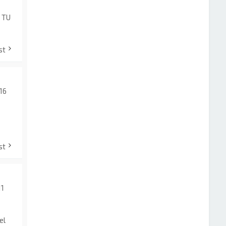
 TU
st
:16
st
11
el