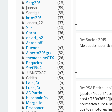
Serg205
(28)
juansa
(59)
Santi gt
(38)
krlos205
(37)
Jandra_22
(37)
Xur
(40)
Garra
(36)
david_ls2
(47)
Re: Socios 2015
Antonio81
Me puedo hacer tb s
Duende
(43)
Alberto205gtx
(32)
themachineGTX
(26)
Baqueiro
(24)
Stef1944
(55)
JUANGTX87
(47)
Gabito
(54)
Laia_Gt
(4)
Re: PSA Retira Los
Luca_Gt
(4)
AG Pardo
(67)
[quote="robert" po
buscamin0s
(35)
post="15843654"][
Margallo
(58)
normativa euro 6 m
Devisoner
(35)
que los motores ha