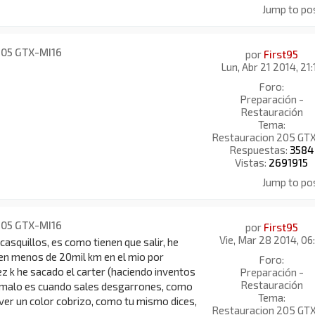
Jump to po
205 GTX-MI16
por
First95
Lun, Abr 21 2014, 21:
Foro:
Preparación -
Restauración
Tema:
Restauracion 205 GT
Respuestas:
3584
Vistas:
2691915
Jump to po
205 GTX-MI16
por
First95
Vie, Mar 28 2014, 06:
casquillos, es como tienen que salir, he
en menos de 20mil km en el mio por
Foro:
z k he sacado el carter (haciendo inventos
Preparación -
Restauración
o malo es cuando sales desgarrones, como
Tema:
 ver un color cobrizo, como tu mismo dices,
Restauracion 205 GT