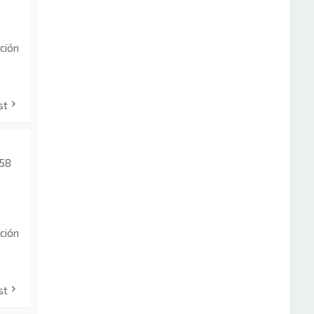
ción
st
:58
ción
st