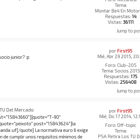
Tema:
Montar Be4 En Motor
Respuestas:
14
Vistas:
36111
Jump to po
por
First95
Mié, Abr 29 2015, 20
ocio junior? :p
Foro:
Club-205
Tema:
Socios 2015
Respuestas:
175
Vistas:
256408
Jump to po
 TU Del Mercado
por
First95
Mié, Dic 17 2014, 12:
st="15843660"][quote="T-90"
quote="peixoto" post="15843624"]la
Foro:
Off-topic
anda :uf[/quote] La normativa euro 6 exige
Tema:
PSA Retira Los TU D
n de cumplir unos requisitos mínimos de