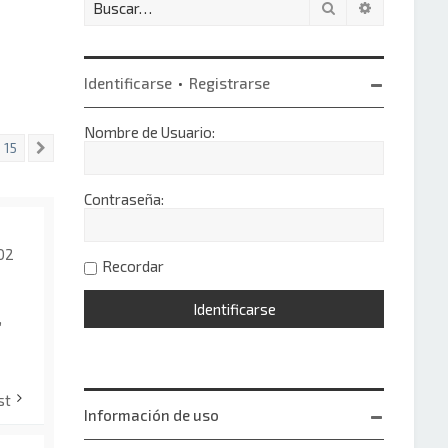
Buscar
Búsqueda 
Identificarse
•
Registrarse
Nombre de Usuario:
15
Siguiente
Contraseña:
:02
Recordar
,
st
Información de uso