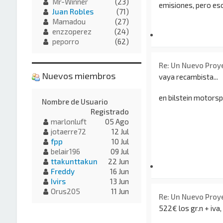
Mr-Winner
(23)
emisiones, pero eso 
Juan Robles
(71)
Mamadou
(27)
enzzoperez
(24)
peporro
(62)
Re: Un Nuevo Proy
Nuevos miembros
vaya recambista...
en bilstein motors
Nombre de Usuario
Registrado
marlonluft
05 Ago
jotaerre72
12 Jul
fpp
10 Jul
belair196
09 Jul
ttakunttakun
22 Jun
Freddy
16 Jun
Ivirs
13 Jun
Orus205
11 Jun
Re: Un Nuevo Proy
522€ los gr.n + iva