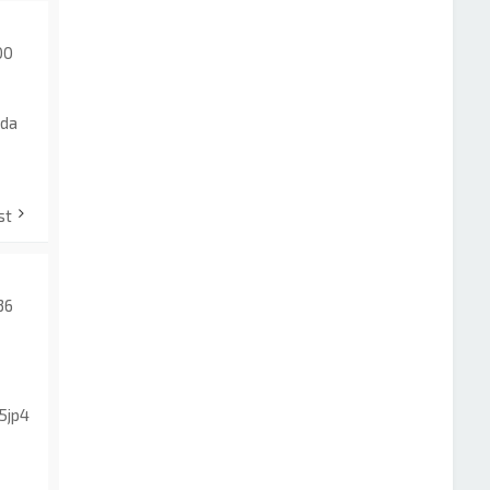
00
da
st
36
5jp4