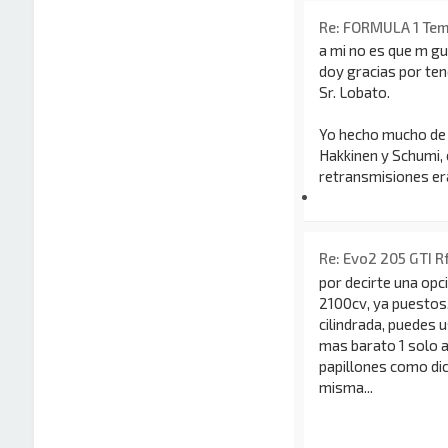
Re: FORMULA 1 Te
a mi no es que m g
doy gracias por ten
Sr. Lobato.
Yo hecho mucho de 
Hakkinen y Schumi, 
retransmisiones era
Re: Evo2 205 GTI R
por decirte una opc
2100cv, ya puestos
cilindrada, puedes u
mas barato 1 solo a
papillones como dic
misma...