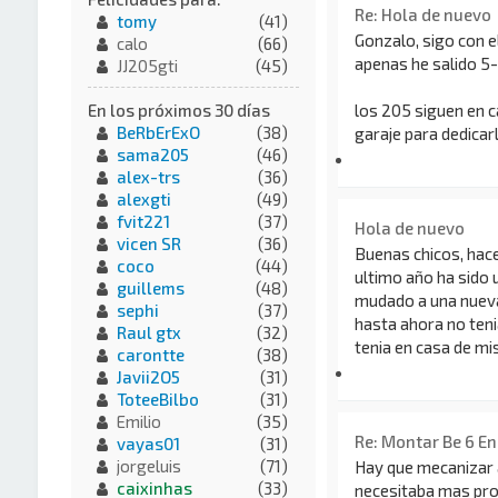
Re: Hola de nuevo
tomy
(41)
Gonzalo, sigo con e
calo
(66)
apenas he salido 5
JJ205gti
(45)
los 205 siguen en c
En los próximos 30 días
BeRbErExO
(38)
garaje para dedicar
sama205
(46)
alex-trs
(36)
alexgti
(49)
fvit221
(37)
Hola de nuevo
vicen SR
(36)
Buenas chicos, hace
coco
(44)
ultimo año ha sido
guillems
(48)
mudado a una nueva
sephi
(37)
hasta ahora no teni
Raul gtx
(32)
tenia en casa de mis
carontte
(38)
Javii2O5
(31)
ToteeBilbo
(31)
Emilio
(35)
Re: Montar Be 6 E
vayas01
(31)
jorgeluis
(71)
Hay que mecanizar a
caixinhas
(33)
necesitaba mas prof