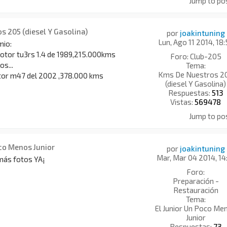
Jump to po
s 205 (diesel Y Gasolina)
por
joakintuning
Lun, Ago 11 2014, 18:
mio:
tor tu3rs 1.4 de 1989,215.000kms
Foro:
Club-205
os...
Tema:
Kms De Nuestros 2
r m47 del 2002 ,378.000 kms
(diesel Y Gasolina)
Respuestas:
513
Vistas:
569478
Jump to po
oco Menos Junior
por
joakintuning
Mar, Mar 04 2014, 14
más fotos YA¡
Foro:
Preparación -
Restauración
Tema:
El Junior Un Poco Me
Junior
Respuestas:
73