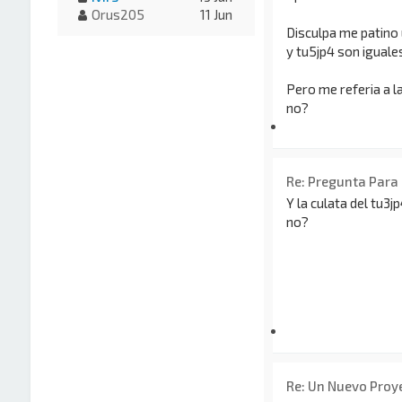
Orus205
11 Jun
Disculpa me patino
y tu5jp4 son iguale
Pero me referia a l
no?
Re: Pregunta Para
Y la culata del tu3j
no?
Re: Un Nuevo Proy