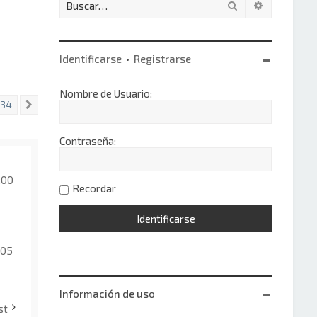
Buscar
Búsqueda 
Identificarse
•
Registrarse
Nombre de Usuario:
34
Siguiente
Contraseña:
:00
Recordar
205
Información de uso
st