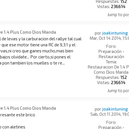
Respuestas:
152
Vistas:
236614
Jump to po
De 1.4 Plus Como Dios Manda
por
joakintuning
Mar, Oct 14 2014, 15
 de levas y la carburacion del rallye tal cual
 que ese motor tiene una RC de 9,3:1 y el
Foro:
levas,ni creo que ganes mucho,mas bien
Preparación -
Restauración
bajos olvidate... Por cierto,si pones el
Tema:
 pon tambien los muelles o te re...
Restauracion De 1.4 P
Como Dios Manda
Respuestas:
152
Vistas:
236614
Jump to po
De 1.4 Plus Como Dios Manda
por
joakintuning
Sab, Oct 11 2014, 19:
resante este brico
Foro:
 con aletines
Preparación -