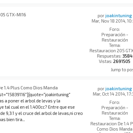
205 GTX-MI16
por
joakintuning
Mar, Nov 18 2014, 10
Foro:
Preparación -
Restauración
Tema:
Restauracion 205 GT
Respuestas:
3584
Vistas:
2691505
Jump to po
De 1.4 Plus Como Dios Manda
por
joakintuning
Mar, Oct 14 2014, 17:
t="15839116"][quote="joakintuning"
 a poner el arbol de levas y la
Foro:
ye tal cual en el 1.400cc? Entre que ese
Preparación -
Restauración
e 9,3:1 y el cruce del arbol de levas,ni creo
Tema:
 bien tira...
Restauracion De 1.4 P
Como Dios Manda