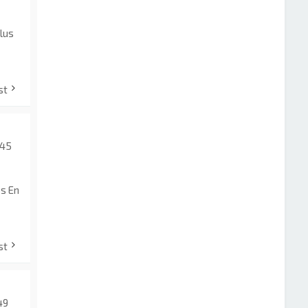
lus
st
:45
s En
st
49