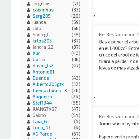
jorgeluis
(71)
caixinhas
(33)
Serg205
(28)
juansa
(59)
calo
(66)
Re: Restauracion 
Santi gt
(38)
krlos205
(37)
Bas a poner el arbol
Jandra_22
(37)
en el 1.400cc? Entre
Xur
(40)
cruce del arbol de 
Garra
(36)
tirara a perder Y de 
david_ls2
(47)
levas de mas alzada
Antonio81
Duende
(43)
Alberto205gtx
(32)
themachineGTX
(26)
Baqueiro
(24)
Stef1944
(55)
JUANGTX87
(47)
Gabito
(54)
Re: Restauracion 
Laia_Gt
(4)
Tomo sitio muy inte
Luca_Gt
(4)
AG Pardo
(67)
Espero verlo pronto