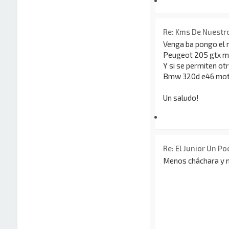
Re: Kms De Nuestro
Venga ba pongo el 
Peugeot 205 gtx mo
Y si se permiten otr
Bmw 320d e46 moto
Un saludo!
Re: El Junior Un P
Menos cháchara y 