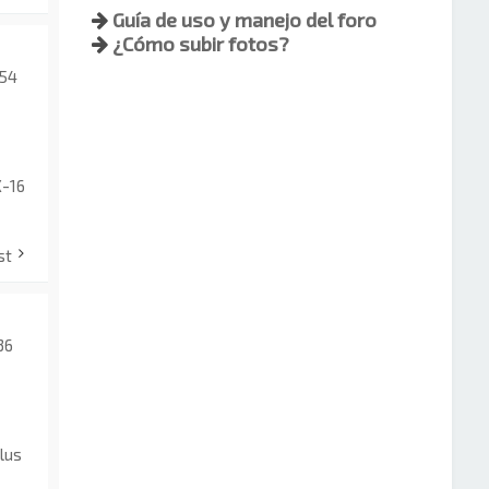
Guía de uso y manejo del foro
¿Cómo subir fotos?
:54
X-16
st
36
lus