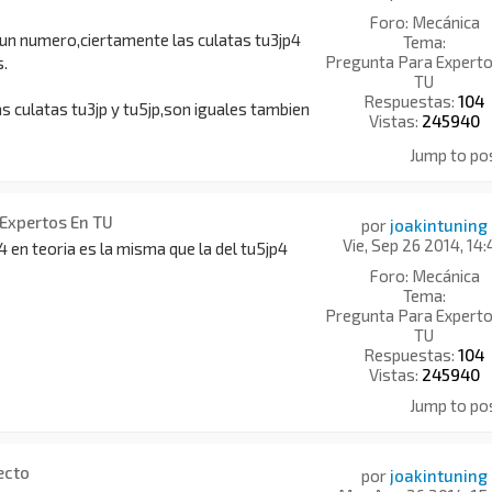
Foro:
Mecánica
 un numero,ciertamente las culatas tu3jp4
Tema:
Pregunta Para Experto
s.
TU
Respuestas:
104
as culatas tu3jp y tu5jp,son iguales tambien
Vistas:
245940
Jump to po
 Expertos En TU
por
joakintuning
Vie, Sep 26 2014, 14:
p4 en teoria es la misma que la del tu5jp4
Foro:
Mecánica
Tema:
Pregunta Para Experto
TU
Respuestas:
104
Vistas:
245940
Jump to po
ecto
por
joakintuning