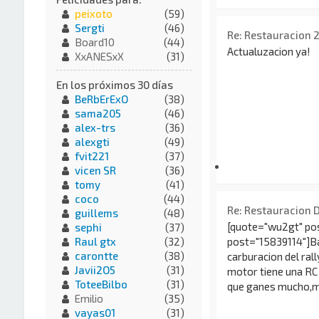
peixoto
(59)
Sergti
(46)
Re: Restauracion 
Board10
(44)
Actualuzacion ya!
XxANESxX
(31)
En los próximos 30 días
BeRbErExO
(38)
sama205
(46)
alex-trs
(36)
alexgti
(49)
fvit221
(37)
vicen SR
(36)
tomy
(41)
coco
(44)
Re: Restauracion 
guillems
(48)
[quote="wu2gt" pos
sephi
(37)
post="15839114"]Bas
Raul gtx
(32)
carontte
(38)
carburacion del rall
Javii2O5
(31)
motor tiene una RC d
ToteeBilbo
(31)
que ganes mucho,mas
Emilio
(35)
vayas01
(31)