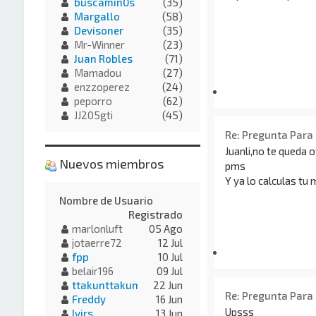
buscamin0s
(35)
Margallo
(58)
Devisoner
(35)
Mr-Winner
(23)
Juan Robles
(71)
Mamadou
(27)
enzzoperez
(24)
peporro
(62)
JJ205gti
(45)
Re: Pregunta Para
Juanli,no te queda o
Nuevos miembros
pms
Y ya lo calculas tu
Nombre de Usuario
Registrado
marlonluft
05 Ago
jotaerre72
12 Jul
fpp
10 Jul
belair196
09 Jul
ttakunttakun
22 Jun
Re: Pregunta Para
Freddy
16 Jun
Upsss
Ivirs
13 Jun