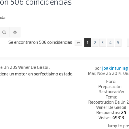
on 506 coincidencias
ada
Buscar
Búsqueda avanzada
Se encontraron 506 coincidencias
1
…
2
3
4
5
Página
1
de
34
De Un 205 Winer De Gasoil
por
joakintuning
Mar, Nov 25 2014, 08
tiene un motor en perfectisimo estado.
Foro:
Preparación -
Restauración
Tema:
Recostrucion De Un 
Winer De Gasoil
Respuestas:
24
Vistas:
49313
Jump to po