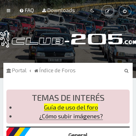
FAQ
Downloads
B
Portal
Índice de Foros
u
s
c
TEMAS DE INTERÉS
a
Guía de uso del foro
r
¿Cómo subir imágenes?
General