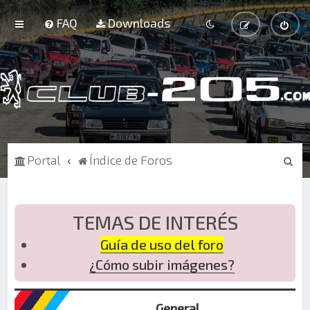
FAQ
Downloads
B
Portal
Índice de Foros
u
s
c
TEMAS DE INTERÉS
a
Guía de uso del foro
r
¿Cómo subir imágenes?
General