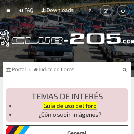
FAQ
Downloads
B
Portal
Índice de Foros
u
s
c
TEMAS DE INTERÉS
a
Guía de uso del foro
r
¿Cómo subir imágenes?
General