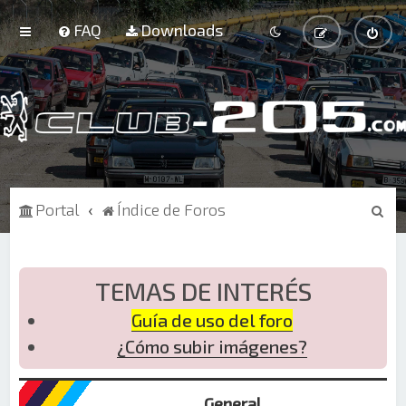
FAQ
Downloads
B
Portal
Índice de Foros
u
s
c
TEMAS DE INTERÉS
a
Guía de uso del foro
r
¿Cómo subir imágenes?
General