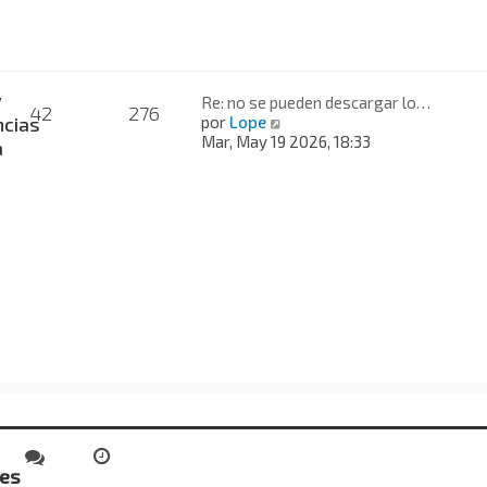
a
j
e
y
Re: no se pueden descargar lo…
42
276
V
cias
por
Lope
e
Mar, May 19 2026, 18:33
a
r
ú
l
t
i
m
o
m
e
n
s
a
j
e
des