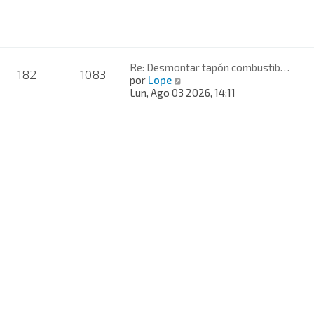
i
m
o
m
e
n
Re: Desmontar tapón combustib…
182
1083
s
V
por
Lope
a
e
Lun, Ago 03 2026, 14:11
j
r
e
ú
l
t
i
m
o
m
e
n
s
a
j
e