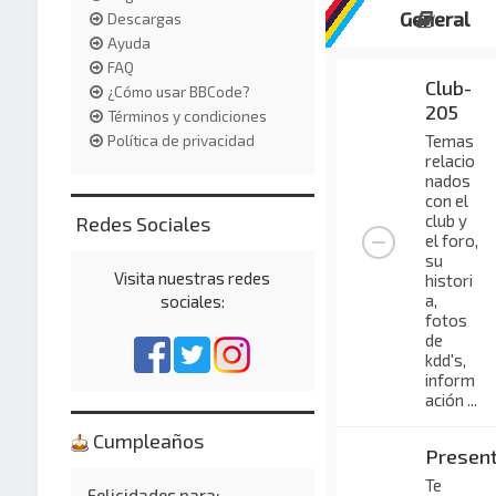
General
Descargas
Ayuda
FAQ
Club-
¿Cómo usar BBCode?
205
Términos y condiciones
Temas
Política de privacidad
relacio
nados
con el
club y
Redes Sociales
el foro,
su
Visita nuestras redes
histori
a,
sociales:
fotos
de
kdd's,
inform
ación ...
Cumpleaños
Presen
Te
Felicidades para: