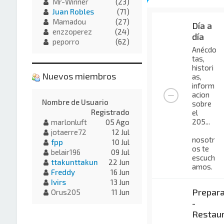
Mr-Winner
(23)
Juan Robles
(71)
Mamadou
(27)
Día a
enzzoperez
(24)
día
peporro
(62)
Anécdo
tas,
histori
Nuevos miembros
as,
inform
acion
Nombre de Usuario
sobre
Registrado
el
205...
marlonluft
05 Ago
jotaerre72
12 Jul
nosotr
fpp
10 Jul
os te
belair196
09 Jul
escuch
ttakunttakun
22 Jun
amos.
Freddy
16 Jun
Ivirs
13 Jun
Prepara
Orus205
11 Jun
-
Restaur