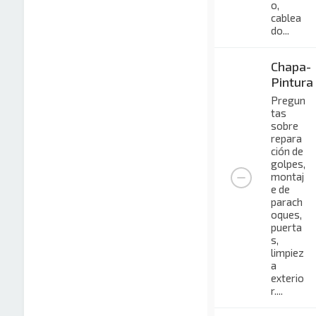
o,
cablea
do...
Chapa-
Pintura
Pregun
tas
sobre
repara
ción de
golpes,
montaj
e de
parach
oques,
puerta
s,
limpiez
a
exterio
r....