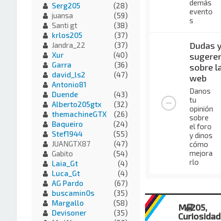
demás
Serg205
(28)
evento
juansa
(59)
s
Santi gt
(38)
krlos205
(37)
Dudas 
Jandra_22
(37)
Xur
(40)
sugeren
Garra
(36)
sobre l
david_ls2
(47)
web
Antonio81
Danos
Duende
(43)
tu
Alberto205gtx
(32)
opinión
themachineGTX
(26)
sobre
Baqueiro
(24)
el foro
Stef1944
(55)
y dinos
JUANGTX87
(47)
cómo
mejora
Gabito
(54)
rlo
Laia_Gt
(4)
Luca_Gt
(4)
AG Pardo
(67)
buscamin0s
(35)
Margallo
(58)
Mi 205,
Devisoner
(35)
Curiosida