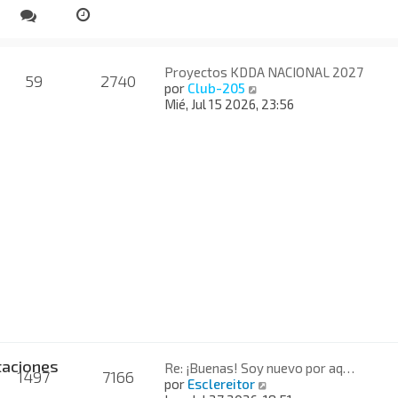
Proyectos KDDA NACIONAL 2027
59
2740
V
por
Club-205
e
Mié, Jul 15 2026, 23:56
r
ú
l
t
i
m
o
m
e
n
s
a
j
e
taciones
Re: ¡Buenas! Soy nuevo por aq…
1497
7166
V
por
Esclereitor