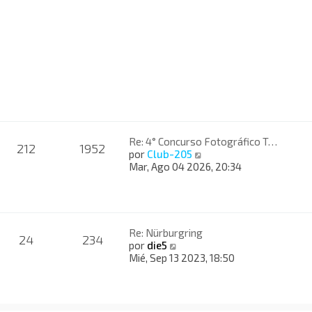
ú
l
t
i
m
o
m
e
n
s
a
Re: 4° Concurso Fotográfico T…
j
212
1952
V
por
Club-205
e
e
Mar, Ago 04 2026, 20:34
r
ú
l
t
i
Re: Nürburgring
24
234
m
V
por
die5
o
e
Mié, Sep 13 2023, 18:50
m
r
e
ú
n
l
s
t