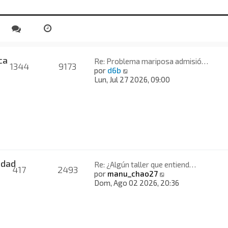
a
i
j
m
e
o
m
e
n
ca
s
Re: Problema mariposa admisió…
1344
9173
V
a
por
d6b
e
j
Lun, Jul 27 2026, 09:00
r
e
ú
l
t
i
m
o
m
e
idad
Re: ¿Algún taller que entiend…
417
2493
n
V
por
manu_chao27
s
e
Dom, Ago 02 2026, 20:36
a
r
j
ú
e
l
t