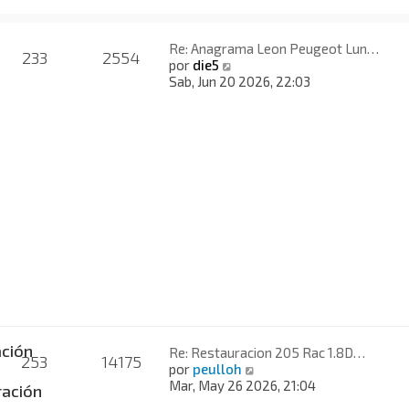
Re: Anagrama Leon Peugeot Lun…
233
2554
V
por
die5
e
Sab, Jun 20 2026, 22:03
r
ú
l
t
i
m
o
m
e
n
s
a
j
e
ción
Re: Restauracion 205 Rac 1.8D…
253
14175
V
por
peulloh
e
Mar, May 26 2026, 21:04
ación
r