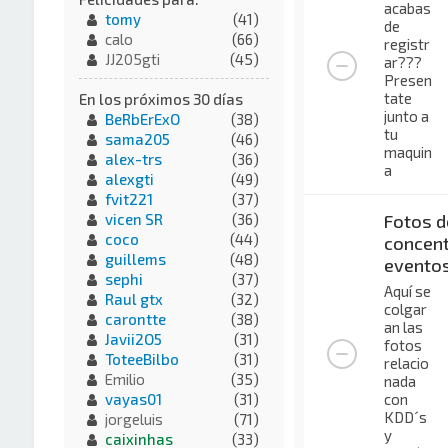
acabas
tomy
(41)
de
calo
(66)
registr
JJ205gti
(45)
ar???
Presen
tate
En los próximos 30 días
junto a
BeRbErExO
(38)
tu
sama205
(46)
maquin
alex-trs
(36)
a
alexgti
(49)
fvit221
(37)
Fotos d
vicen SR
(36)
coco
(44)
concent
guillems
(48)
evento
sephi
(37)
Aquí se
Raul gtx
(32)
colgar
carontte
(38)
an las
Javii2O5
(31)
fotos
ToteeBilbo
(31)
relacio
Emilio
(35)
nada
con
vayas01
(31)
KDD´s
jorgeluis
(71)
y
caixinhas
(33)