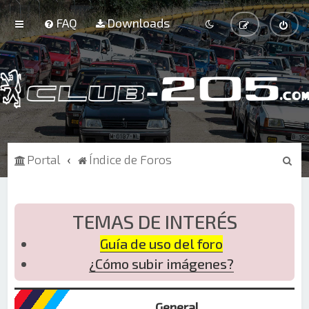
FAQ
Downloads
B
Portal
Índice de Foros
u
s
c
TEMAS DE INTERÉS
a
Guía de uso del foro
r
¿Cómo subir imágenes?
General