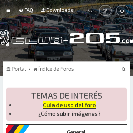
FAQ
Downloads
B
Portal
Índice de Foros
u
s
c
TEMAS DE INTERÉS
a
Guía de uso del foro
r
¿Cómo subir imágenes?
General