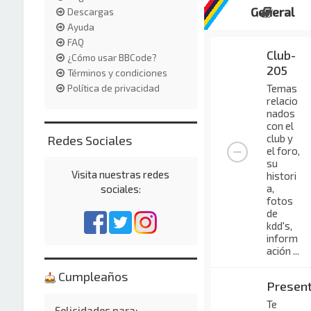
General
Descargas
Ayuda
FAQ
Club-
¿Cómo usar BBCode?
205
Términos y condiciones
Temas
Política de privacidad
relacio
nados
con el
club y
Redes Sociales
el foro,
su
Visita nuestras redes
histori
a,
sociales:
fotos
de
kdd's,
inform
ación ...
Cumpleaños
Presen
Te
Felicidades para: