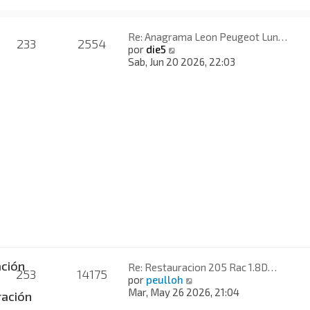
Re: Anagrama Leon Peugeot Lun…
233
2554
V
por
die5
e
Sab, Jun 20 2026, 22:03
r
ú
l
t
i
m
o
m
e
n
s
a
j
e
ción
Re: Restauracion 205 Rac 1.8D…
253
14175
V
por
peulloh
e
Mar, May 26 2026, 21:04
ación
r