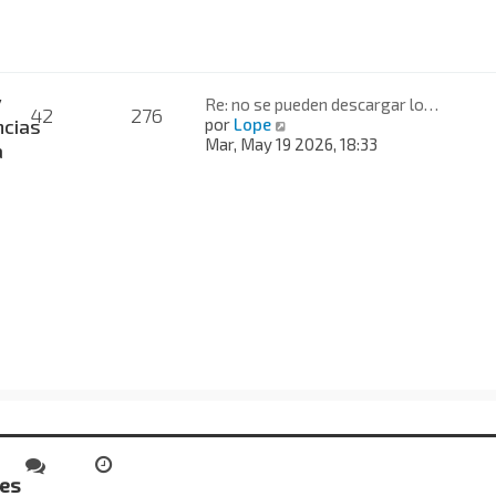
a
j
e
y
Re: no se pueden descargar lo…
42
276
V
cias
por
Lope
e
Mar, May 19 2026, 18:33
a
r
ú
l
t
i
m
o
m
e
n
s
a
j
e
des