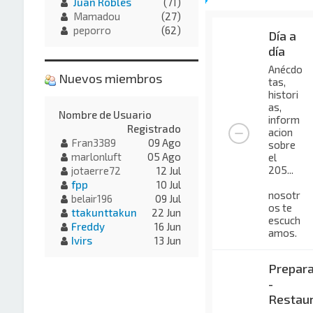
Juan Robles
(71)
Mamadou
(27)
peporro
(62)
Día a
día
Anécdo
Nuevos miembros
tas,
histori
as,
Nombre de Usuario
inform
Registrado
acion
Fran3389
09 Ago
sobre
marlonluft
05 Ago
el
205...
jotaerre72
12 Jul
fpp
10 Jul
nosotr
belair196
09 Jul
os te
ttakunttakun
22 Jun
escuch
Freddy
16 Jun
amos.
Ivirs
13 Jun
Prepara
-
Restaur