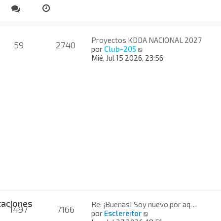
Proyectos KDDA NACIONAL 2027
59
2740
V
por
Club-205
e
Mié, Jul 15 2026, 23:56
r
ú
l
t
i
m
o
m
e
n
s
a
j
e
taciones
Re: ¡Buenas! Soy nuevo por aq…
1497
7166
V
por
Esclereitor