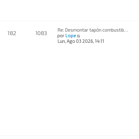
i
m
o
m
e
n
Re: Desmontar tapón combustib…
182
1083
s
V
por
Lope
a
e
Lun, Ago 03 2026, 14:11
j
r
e
ú
l
t
i
m
o
m
e
n
s
a
j
e