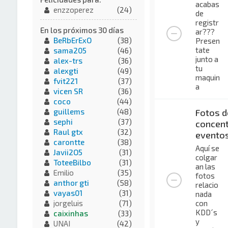
acabas
enzzoperez
(24)
de
registr
En los próximos 30 días
ar???
BeRbErExO
(38)
Presen
tate
sama205
(46)
junto a
alex-trs
(36)
tu
alexgti
(49)
maquin
fvit221
(37)
a
vicen SR
(36)
coco
(44)
Fotos d
guillems
(48)
sephi
(37)
concent
Raul gtx
(32)
evento
carontte
(38)
Aquí se
Javii2O5
(31)
colgar
ToteeBilbo
(31)
an las
Emilio
(35)
fotos
anthor gti
(58)
relacio
vayas01
(31)
nada
con
jorgeluis
(71)
KDD´s
caixinhas
(33)
y
UNAI
(42)