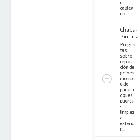
o,
cablea
do...
Chapa-
Pintura
Pregun
tas
sobre
repara
ción de
golpes,
montaj
e de
parach
oques,
puerta
s,
limpiez
a
exterio
r....