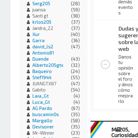
demás
Serg205
(28)
evento
juansa
(59)
s
Santi gt
(38)
krlos205
(37)
Dudas 
Jandra_22
(37)
Xur
(40)
sugeren
Garra
(36)
sobre l
david_ls2
(47)
web
Antonio81
Danos
Duende
(43)
tu
Alberto205gtx
(32)
opinión
Baqueiro
(24)
sobre
Stef1944
(55)
el foro
JUANGTX87
(47)
y dinos
Gabito
(54)
cómo
mejora
Laia_Gt
(4)
rlo
Luca_Gt
(4)
AG Pardo
(67)
buscamin0s
(35)
Margallo
(58)
Devisoner
(35)
Mi 205,
Mr-Winner
(23)
Curiosida