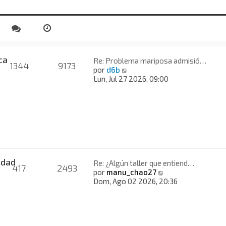
a
i
j
m
e
o
m
e
n
ca
s
Re: Problema mariposa admisió…
1344
9173
V
a
por
d6b
e
j
Lun, Jul 27 2026, 09:00
r
e
ú
l
t
i
m
o
m
e
idad
Re: ¿Algún taller que entiend…
417
2493
n
V
por
manu_chao27
s
e
Dom, Ago 02 2026, 20:36
a
r
j
ú
e
l
t