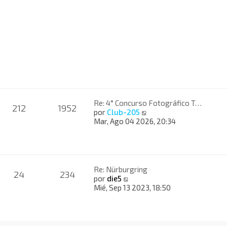
ú
l
t
i
m
o
m
e
n
s
a
Re: 4° Concurso Fotográfico T…
j
212
1952
V
por
Club-205
e
e
Mar, Ago 04 2026, 20:34
r
ú
l
t
i
Re: Nürburgring
24
234
m
V
por
die5
o
e
Mié, Sep 13 2023, 18:50
m
r
e
ú
n
l
s
t