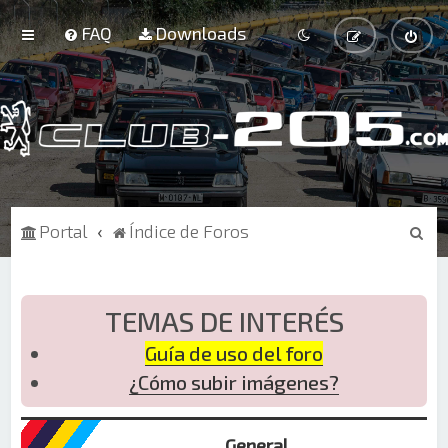
FAQ
Downloads
B
Portal
Índice de Foros
u
s
c
TEMAS DE INTERÉS
a
Guía de uso del foro
r
¿Cómo subir imágenes?
General