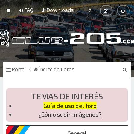
FAQ
Downloads
B
Portal
Índice de Foros
u
s
c
TEMAS DE INTERÉS
a
Guía de uso del foro
r
¿Cómo subir imágenes?
General