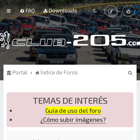
FAQ
Downloads
B
Portal
Índice de Foros
u
s
c
TEMAS DE INTERÉS
a
Guía de uso del foro
r
¿Cómo subir imágenes?