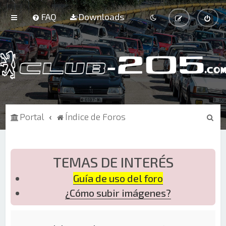
FAQ
Downloads
B
Portal
Índice de Foros
u
s
c
TEMAS DE INTERÉS
a
Guía de uso del foro
r
¿Cómo subir imágenes?