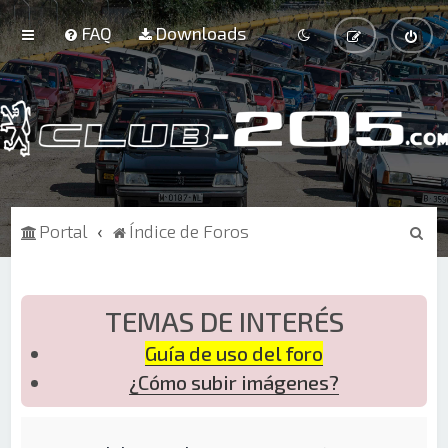
FAQ
Downloads
B
Portal
Índice de Foros
u
s
c
TEMAS DE INTERÉS
a
Guía de uso del foro
r
¿Cómo subir imágenes?