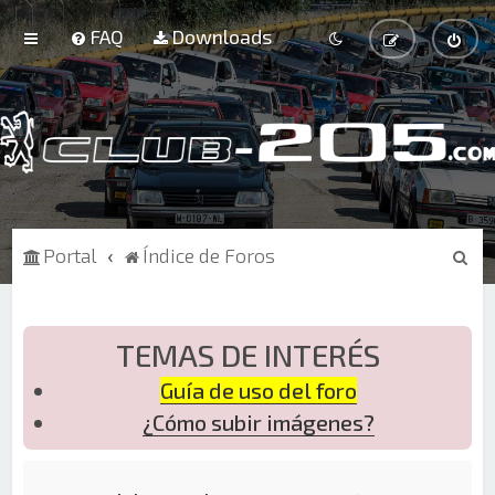
FAQ
Downloads
B
Portal
Índice de Foros
u
s
c
TEMAS DE INTERÉS
a
Guía de uso del foro
r
¿Cómo subir imágenes?