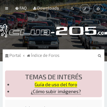
FAQ
Downloads
B
Portal
Índice de Foros
u
s
c
TEMAS DE INTERÉS
a
Guía de uso del foro
r
¿Cómo subir imágenes?