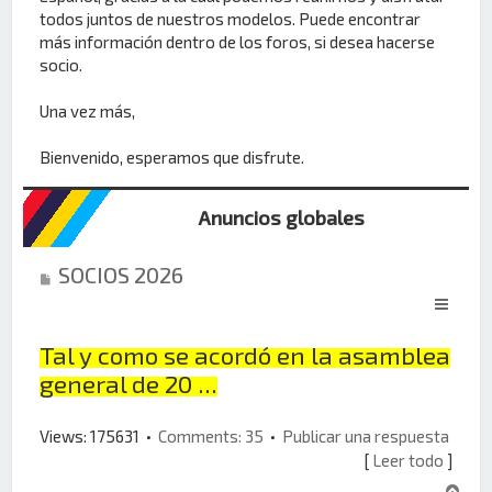
todos juntos de nuestros modelos. Puede encontrar
más información dentro de los foros, si desea hacerse
socio.
Una vez más,
Bienvenido, esperamos que disfrute.
Anuncios globales
SOCIOS 2026
Tal y como se acordó en la asamblea
general de 20 ...
Views: 175631 •
Comments: 35
•
Publicar una respuesta
[
Leer todo
]
A