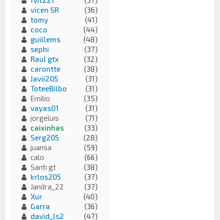
vicen SR
(36)
tomy
(41)
coco
(44)
guillems
(48)
sephi
(37)
Raul gtx
(32)
carontte
(38)
Javii2O5
(31)
ToteeBilbo
(31)
Emilio
(35)
vayas01
(31)
jorgeluis
(71)
caixinhas
(33)
Serg205
(28)
juansa
(59)
calo
(66)
Santi gt
(38)
krlos205
(37)
Jandra_22
(37)
Xur
(40)
Garra
(36)
david_ls2
(47)