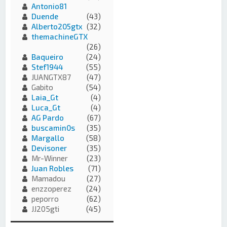
Antonio81
Duende
(43)
Alberto205gtx
(32)
themachineGTX
(26)
Baqueiro
(24)
Stef1944
(55)
JUANGTX87
(47)
Gabito
(54)
Laia_Gt
(4)
Luca_Gt
(4)
AG Pardo
(67)
buscamin0s
(35)
Margallo
(58)
Devisoner
(35)
Mr-Winner
(23)
Juan Robles
(71)
Mamadou
(27)
enzzoperez
(24)
peporro
(62)
JJ205gti
(45)