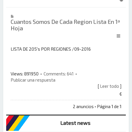
r
r
i
Cuantos Somos De Cada Region Lista En 1ª
b
Hoja
a
LISTA DE 205's POR REGIONES /09-2016
Views: 891950 •
Comments: 641
•
Publicar una respuesta
[
Leer todo
]
A
r
r
2 anuncios • Página
1
de
1
i
b
Latest news
a