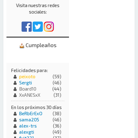
Visita nuestras redes
sociales:
Cumpleaños
Felicidades para:
peixoto
(59)
Sergti
(46)
Board10
(44)
XxANESxX
(31)
En los próximos 30 días
BeRbErExO
(38)
sama205
(46)
alex-trs
(36)
alexgti
(49)
fvit221
(37)