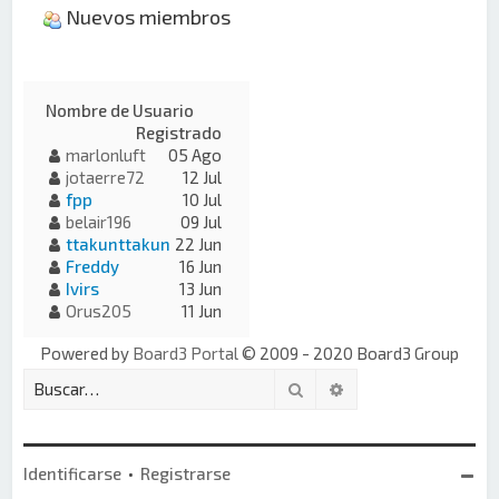
Nuevos miembros
Nombre de Usuario
Registrado
marlonluft
05 Ago
jotaerre72
12 Jul
fpp
10 Jul
belair196
09 Jul
ttakunttakun
22 Jun
Freddy
16 Jun
Ivirs
13 Jun
Orus205
11 Jun
Powered by
Board3 Portal
© 2009 - 2020 Board3 Group
Buscar
Búsqueda avanzada
Identificarse
•
Registrarse