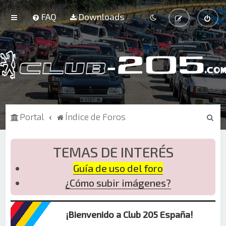
FAQ
Downloads
B
Portal
Índice de Foros
u
s
TEMAS DE INTERÉS
c
Guía de uso del foro
a
¿Cómo subir imágenes?
r
¡Bienvenido a Club 205 España!