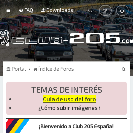
FAQ
Downloads
B
Portal
Índice de Foros
u
s
TEMAS DE INTERÉS
c
Guía de uso del foro
a
¿Cómo subir imágenes?
r
¡Bienvenido a Club 205 España!