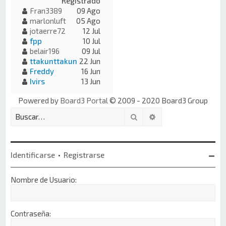
Registrado
Fran3389
09 Ago
marlonluft
05 Ago
jotaerre72
12 Jul
fpp
10 Jul
belair196
09 Jul
ttakunttakun
22 Jun
Freddy
16 Jun
Ivirs
13 Jun
Powered by
Board3 Portal
© 2009 - 2020 Board3 Group
Buscar
Búsqueda avanzada
Identificarse
•
Registrarse
Nombre de Usuario:
Contraseña: