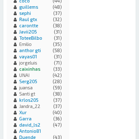
coco
(44)
guillems
(48)
sephi
(37)
Raul gtx
(32)
carontte
(38)
Javii2O5
(31)
ToteeBilbo
(31)
Emilio
(35)
anthor gti
(58)
vayas01
(31)
jorgeluis
(71)
caixinhas
(33)
UNAI
(42)
Serg205
(28)
juansa
(59)
Santi gt
(38)
krlos205
(37)
Jandra_22
(37)
Xur
(40)
Garra
(36)
david_ls2
(47)
Antonio81
Duende
(43)