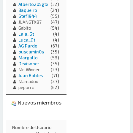
Alberto205gtx
(32)
Baqueiro
(24)
Stef1944
(55)
JUANGTX87
(47)
Gabito
(54)
Laia_Gt
(4)
Luca_Gt
(4)
AG Pardo
(67)
buscamin0s
(35)
Margallo
(58)
Devisoner
(35)
Mr-Winner
(23)
Juan Robles
(71)
Mamadou
(27)
peporro
(62)
Nuevos miembros
Nombre de Usuario