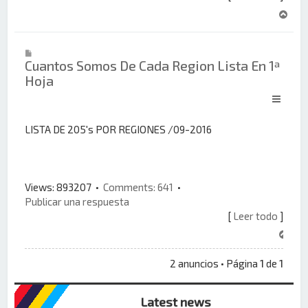
A
r
r
i
Cuantos Somos De Cada Region Lista En 1ª
b
Hoja
a
LISTA DE 205's POR REGIONES /09-2016
Views: 893207 •
Comments: 641
•
Publicar una respuesta
[
Leer todo
]
A
r
r
2 anuncios • Página
1
de
1
i
b
Latest news
a