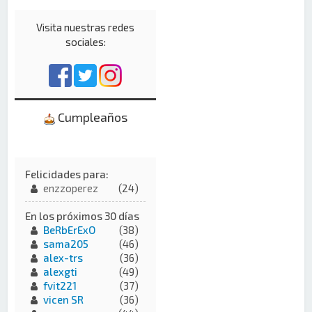
Visita nuestras redes
sociales:
Cumpleaños
Felicidades para:
enzzoperez
(24)
En los próximos 30 días
BeRbErExO
(38)
sama205
(46)
alex-trs
(36)
alexgti
(49)
fvit221
(37)
vicen SR
(36)