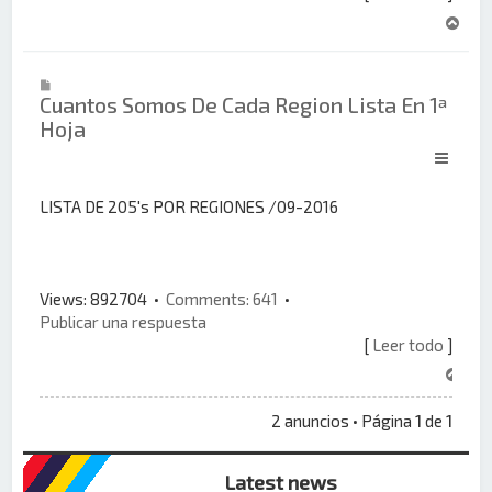
A
r
r
i
Cuantos Somos De Cada Region Lista En 1ª
b
Hoja
a
LISTA DE 205's POR REGIONES /09-2016
Views: 892704 •
Comments: 641
•
Publicar una respuesta
[
Leer todo
]
A
r
r
2 anuncios • Página
1
de
1
i
b
Latest news
a