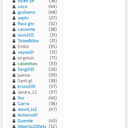
vicen SR
(36)
coco
(44)
guillems
(48)
sephi
(37)
Raul gtx
(32)
carontte
(38)
Javii2O5
(31)
ToteeBilbo
(31)
Emilio
(35)
vayas01
(31)
jorgeluis
(71)
caixinhas
(33)
Serg205
(28)
juansa
(59)
Santi gt
(38)
krlos205
(37)
Jandra_22
(37)
Xur
(40)
Garra
(36)
david_ls2
(47)
Antonio81
Duende
(43)
Alberto205gtx
(32)