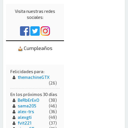
Visita nuestras redes
sociales:
Cumpleaños
Felicidades para:
themachineGTX
(26)
En los próximos 30 días
BeRbErExO
(38)
sama205
(46)
alex-trs
(36)
alexgti
(49)
fvit221
(37)