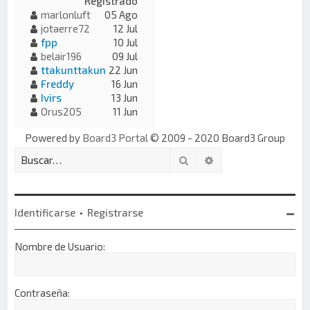
Registrado
marlonluft
05 Ago
jotaerre72
12 Jul
fpp
10 Jul
belair196
09 Jul
ttakunttakun
22 Jun
Freddy
16 Jun
Ivirs
13 Jun
Orus205
11 Jun
Powered by
Board3 Portal
© 2009 - 2020 Board3 Group
Buscar
Búsqueda avanzada
Identificarse
•
Registrarse
Nombre de Usuario:
Contraseña: