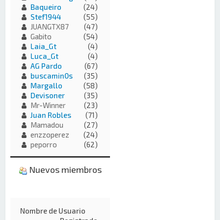
Baqueiro
(24)
Stef1944
(55)
JUANGTX87
(47)
Gabito
(54)
Laia_Gt
(4)
Luca_Gt
(4)
AG Pardo
(67)
buscamin0s
(35)
Margallo
(58)
Devisoner
(35)
Mr-Winner
(23)
Juan Robles
(71)
Mamadou
(27)
enzzoperez
(24)
peporro
(62)
Nuevos miembros
Nombre de Usuario