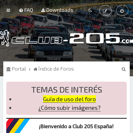
FAQ
Downloads
B
Portal
Índice de Foros
u
s
TEMAS DE INTERÉS
c
Guía de uso del foro
a
¿Cómo subir imágenes?
r
¡Bienvenido a Club 205 España!