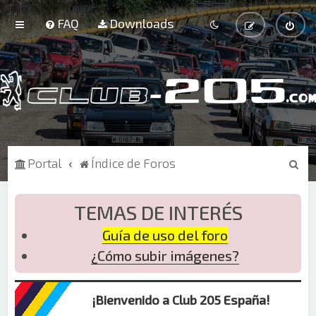
FAQ
Downloads
B
Portal
Índice de Foros
u
s
TEMAS DE INTERÉS
c
Guía de uso del foro
a
¿Cómo subir imágenes?
r
¡Bienvenido a Club 205 España!