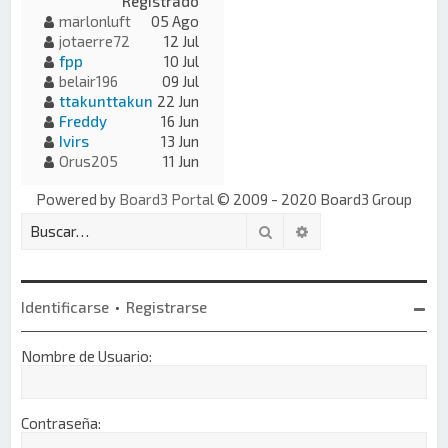
Registrado
marlonluft
05 Ago
jotaerre72
12 Jul
fpp
10 Jul
belair196
09 Jul
ttakunttakun
22 Jun
Freddy
16 Jun
Ivirs
13 Jun
Orus205
11 Jun
Powered by
Board3 Portal
© 2009 - 2020 Board3 Group
Buscar
Búsqueda avanzada
Identificarse
•
Registrarse
Nombre de Usuario:
Contraseña: