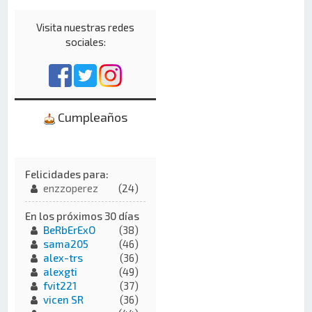
Visita nuestras redes
sociales:
Cumpleaños
Felicidades para:
enzzoperez
(24)
En los próximos 30 días
BeRbErExO
(38)
sama205
(46)
alex-trs
(36)
alexgti
(49)
fvit221
(37)
vicen SR
(36)