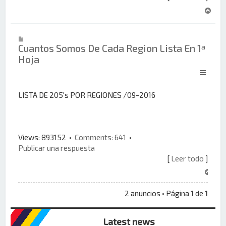
A
r
r
i
Cuantos Somos De Cada Region Lista En 1ª
b
Hoja
a
LISTA DE 205's POR REGIONES /09-2016
Views: 893152 •
Comments: 641
•
Publicar una respuesta
[
Leer todo
]
A
r
r
2 anuncios • Página
1
de
1
i
b
Latest news
a