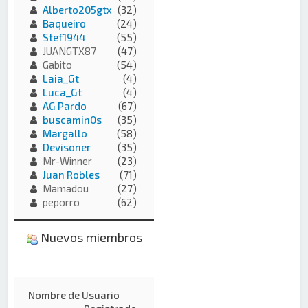
Alberto205gtx
(32)
Baqueiro
(24)
Stef1944
(55)
JUANGTX87
(47)
Gabito
(54)
Laia_Gt
(4)
Luca_Gt
(4)
AG Pardo
(67)
buscamin0s
(35)
Margallo
(58)
Devisoner
(35)
Mr-Winner
(23)
Juan Robles
(71)
Mamadou
(27)
peporro
(62)
Nuevos miembros
Nombre de Usuario