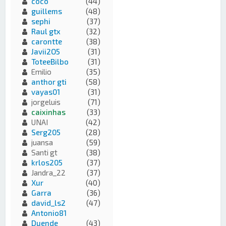
coco
(44)
guillems
(48)
sephi
(37)
Raul gtx
(32)
carontte
(38)
Javii2O5
(31)
ToteeBilbo
(31)
Emilio
(35)
anthor gti
(58)
vayas01
(31)
jorgeluis
(71)
caixinhas
(33)
UNAI
(42)
Serg205
(28)
juansa
(59)
Santi gt
(38)
krlos205
(37)
Jandra_22
(37)
Xur
(40)
Garra
(36)
david_ls2
(47)
Antonio81
Duende
(43)