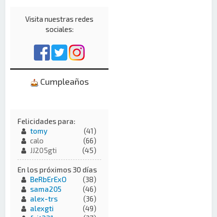
Visita nuestras redes
sociales:
Cumpleaños
Felicidades para:
tomy
(41)
calo
(66)
JJ205gti
(45)
En los próximos 30 días
BeRbErExO
(38)
sama205
(46)
alex-trs
(36)
alexgti
(49)