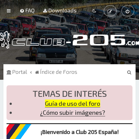
FAQ
Downloads
B
Portal
Índice de Foros
u
s
TEMAS DE INTERÉS
c
Guía de uso del foro
a
¿Cómo subir imágenes?
r
¡Bienvenido a Club 205 España!