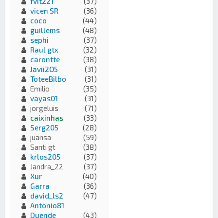
fvit221
(37)
vicen SR
(36)
coco
(44)
guillems
(48)
sephi
(37)
Raul gtx
(32)
carontte
(38)
Javii2O5
(31)
ToteeBilbo
(31)
Emilio
(35)
vayas01
(31)
jorgeluis
(71)
caixinhas
(33)
Serg205
(28)
juansa
(59)
Santi gt
(38)
krlos205
(37)
Jandra_22
(37)
Xur
(40)
Garra
(36)
david_ls2
(47)
Antonio81
Duende
(43)