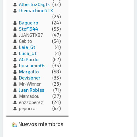
Alberto205gtx
(32)
themachineGTX
(26)
Baqueiro
(24)
Stef1944
(55)
JUANGTX87
(47)
Gabito
(54)
Laia_Gt
(4)
Luca_Gt
(4)
AG Pardo
(67)
buscamin0s
(35)
Margallo
(58)
Devisoner
(35)
Mr-Winner
(23)
Juan Robles
(71)
Mamadou
(27)
enzzoperez
(24)
peporro
(62)
Nuevos miembros