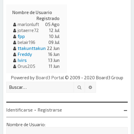
Nombre de Usuario
Registrado
marlonluft
05 Ago
jotaerre72
12 Jul
fpp
10 Jul
belair196
09 Jul
ttakunttakun
22 Jun
Freddy
16 Jun
Ivirs
13 Jun
Orus205
11 Jun
Powered by
Board3 Portal
© 2009 - 2020 Board3 Group
Buscar
Búsqueda avanzada
Identificarse
•
Registrarse
Nombre de Usuario: