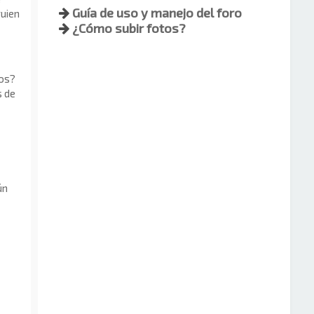
Guía de uso y manejo del foro
guien
¿Cómo subir fotos?
dos?
s de
ún