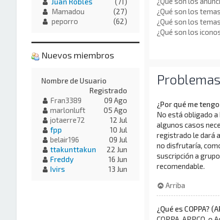
¿Qué son los anunc
Juan Robles
(71)
¿Qué son los temas
Mamadou
(27)
peporro
(62)
¿Qué son los tema
¿Qué son los icono
Nuevos miembros
Problemas a
Nombre de Usuario
Registrado
Fran3389
09 Ago
¿Por qué me tengo 
marlonluft
05 Ago
No está obligado a 
jotaerre72
12 Jul
algunos casos neces
fpp
10 Jul
registrado le dará 
belair196
09 Jul
no disfrutaría, com
ttakunttakun
22 Jun
suscripción a grupo
Freddy
16 Jun
recomendable.
Ivirs
13 Jun
Arriba
¿Qué es COPPA? (A
COPPA, APPCO, o Ac