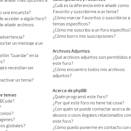
de añadir más opciones a
¿Cuál es la diferencia entre añadir como
Favorito y suscribirme a un tema?
o una encuesta?
¿Cómo marcar Favoritos o suscribirse a
de acceder a algún foro?
temas específicos?
e añadir archivos
¿Cómo me suscribo a un foro específico
¿Cómo borro mis suscripciones?
 advertencia?
ortar un mensaje a un
Archivos Adjuntos
botón "Guardar" en la
¿Qué archivos adjuntos son permitidos 
as?
este foro?
jes necesitan ser
¿Cómo encuentro todos mis archivos
adjuntos?
activar un tema?
Acerca de phpBB
de temas
¿Quién programó este foro?
BBCode?
¿Por qué este foro no tiene tal cosa?
?
¿Con quién se puede contactar acerca de
iconos?
abusos o usos ilegales relacionados co
magenes?
este foro?
ios globales?
¿Cómo puedo ponerme en contacto con 