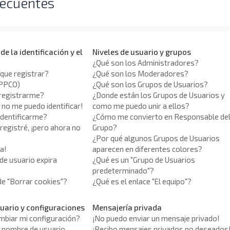
recuentes
e la identificación y el
Niveles de usuario y grupos
¿Qué son los Administradores?
que registrar?
¿Qué son los Moderadores?
APPCO)
¿Qué son los Grupos de Usuarios?
registrarme?
¿Donde están los Grupos de Usuarios y
 no me puedo identificar!
como me puedo unir a ellos?
identificarme?
¿Cómo me convierto en Responsable de
egistré, ¡pero ahora no
Grupo?
¿Por qué algunos Grupos de Usuarios
a!
aparecen en diferentes colores?
de usuario expira
¿Qué es un "Grupo de Usuarios
predeterminado"?
 de "Borrar cookies"?
¿Qué es el enlace "El equipo"?
uario y configuraciones
Mensajería privada
biar mi configuración?
¡No puedo enviar un mensaje privado!
 nombre de usuario
¡Recibo mensajes privados no deseados