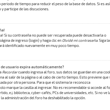
periodo de tiempo para reducir el peso de la base de datos. Si es así
y participe de las discuciones.
ña!
a! Si su contraseña no puede ser recuperada puede desactivarla o
 página de ingreso (login) y haga clic en
Olvidé mi contraseña
. Siga l
tará identificado nuevamente en muy poco tiempo.
n de usuario expira automáticamente?
la
Recordar
cuando ingresa al foro, sus datos se guardan en una coo
na al salir de la página o al cabo de cierto tiempo. Esto previene que 
ada por otra persona. Para que el sistema le reconozca
o marque la casilla al ingresar. No es recomendable si accede al f
do, e.j. biblioteca, cyber-cafés, PCs de universidades, etc. Si no ve l
ue la administración del foro ha deshabilitado la opción.