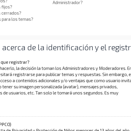
ios?
Administrador?
 fijos?
s cerrados?
s para los temas?
cerca de la identificación y el regist
que registrar?
hacerlo, la decisión la toman los Administradores y Moderadores. E
itará registrarse para publicar temas y respuestas. Sin embargo, 
acceso a contenidos adicionales y/o ventajas que como usuario invit
o tener su imagen personalizada (avatar), mensajes privados,
s de usuarios, etc. Tan solo le tomará unos segundos. Es muy
PPCO)
ta de Privacidad y Protección de Niños menores de 13 años del año