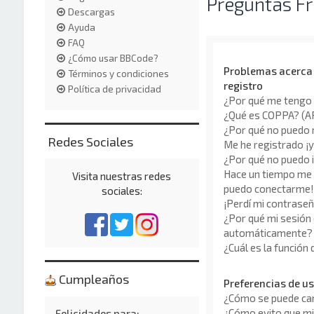
Preguntas F
Descargas
Ayuda
FAQ
¿Cómo usar BBCode?
Problemas acerca d
Términos y condiciones
registro
Política de privacidad
¿Por qué me tengo 
¿Qué es COPPA? (
¿Por qué no puedo 
Redes Sociales
Me he registrado ¡y
¿Por qué no puedo 
Hace un tiempo me r
Visita nuestras redes
puedo conectarme!
sociales:
¡Perdí mi contraseñ
¿Por qué mi sesión 
automáticamente?
¿Cuál es la función
Cumpleaños
Preferencias de us
¿Cómo se puede cam
¿Cómo evito que mi
Felicidades para: