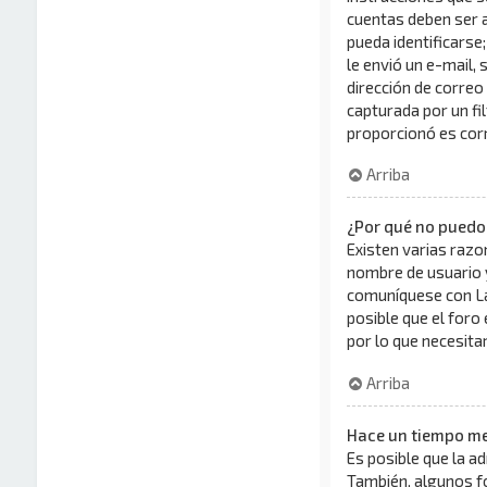
cuentas deben ser a
pueda identificarse;
le envió un e-mail, 
dirección de correo
capturada por un fi
proporcionó es corr
Arriba
¿Por qué no puedo
Existen varias razo
nombre de usuario y
comuníquese con La
posible que el foro
por lo que necesita
Arriba
Hace un tiempo me
Es posible que la a
También, algunos f