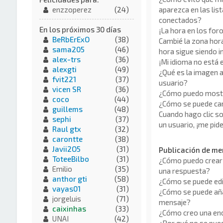
aparezca en las lis
enzzoperez
(24)
conectados?
En los próximos 30 días
¡La hora en los for
BeRbErExO
(38)
Cambié la zona horar
sama205
(46)
hora sigue siendo i
alex-trs
(36)
¡Mi idioma no está en
alexgti
(49)
¿Qué es la imagen a
fvit221
(37)
usuario?
vicen SR
(36)
¿Cómo puedo mostr
coco
(44)
¿Cómo se puede ca
guillems
(48)
Cuando hago clic so
sephi
(37)
un usuario, ¡me pid
Raul gtx
(32)
carontte
(38)
Javii2O5
(31)
Publicación de me
ToteeBilbo
(31)
¿Cómo puedo crear 
Emilio
(35)
una respuesta?
anthor gti
(58)
¿Cómo se puede edi
vayas01
(31)
¿Cómo se puede aña
jorgeluis
(71)
mensaje?
caixinhas
(33)
¿Cómo creo una en
UNAI
(42)