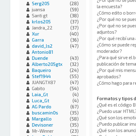
¿Por qué no se pue
Serg205
(28)
la encuesta?
juansa
(59)
¿Cómo edito o borr
Santi gt
(38)
¿Por qué no se pue
krlos205
(37)
¿Por qué no se pued
Jandra_22
(37)
adjuntos?
Xur
(40)
¿Por qué recibí una
Garra
(36)
¿Cómo se puede rep
david_ls2
(47)
moderador?
Antonio81
¿Para qué sirve el 
Duende
(43)
publicación de tem
Alberto205gtx
(32)
¿Por qué mis mensa
Baqueiro
(24)
Stef1944
(55)
aprobados?
JUANGTX87
(47)
¿Cómo hago para re
Gabito
(54)
Laia_Gt
(4)
Formatos y tipos 
Luca_Gt
(4)
¿Qué es el código 
AG Pardo
(67)
¿Puedo usar HTML
buscamin0s
(35)
¿Qué son los emot
Margallo
(58)
¿Puedo publicar i
Devisoner
(35)
¿Qué son los anunc
Mr-Winner
(23)