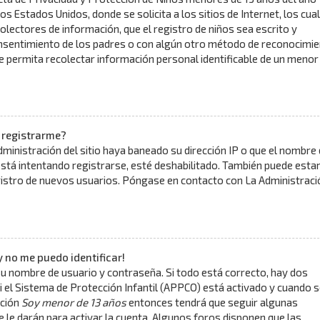
los Estados Unidos, donde se solicita a los sitios de Internet, los cua
olectores de información, que el registro de niños sea escrito y
onsentimiento de los padres o con algún otro método de reconocimi
ue permita recolectar información personal identificable de un menor
 registrarme?
dministración del sitio haya baneado su dirección IP o que el nombre
está intentando registrarse, esté deshabilitado. También puede esta
gistro de nuevos usuarios. Póngase en contacto con La Administraci
y no me puedo identificar!
su nombre de usuario y contraseña. Si todo está correcto, hay dos
i el Sistema de Protección Infantil (APPCO) está activado y cuando s
pción
Soy menor de 13 años
entonces tendrá que seguir algunas
e le darán para activar la cuenta. Algunos foros disponen que las