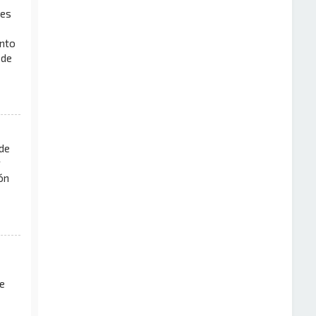
les
ento
 de
 de
r
ón
e