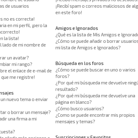
tas de usuarios
¡Recibí spam o correos maliciosos de al
en este foro!
os no es correcta!
ia en mi perfil, ¡pero la
Amigos e Ignorados
ncorrecto!
¿Qué es la lista de Mis Amigos e Ignora
 la lista!
¿Cómo se puede añadir o borrar usuario
l lado de mi nombre de
mi lista de Amigos e Ignorados?
ar un avatar?
Búsqueda en los foros
mbiar mi rango?
¿Cómo se puede buscar en uno o varios
bre el enlace de e-mail de
foros?
e que me registre!
¿Por qué mi búsqueda me devuelve ning
resultado?
nsajes
¿Por qué mi búsqueda me devuelve una
un nuevo tema o enviar
página en blanco?
¿Cómo busco usuarios?
tar o borrar un mensaje?
¿Como se puede encontrar mis propios
dir una firma a mi
mensajes y temas?
cuesta?
Suscripciones y Favoritos