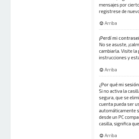
mensajes por cierto 
registrese de nuevo 
Arriba
¡Perdí mi contrase
No se asuste, ¡calm
cambiarla. Visite la
instrucciones y es
Arriba
¿Por qué mi sesió
Si no activa la casil
segura, que se elimi
cuenta pueda ser us
automáticamente sol
desde un PC comparti
casilla, significa q
Arriba