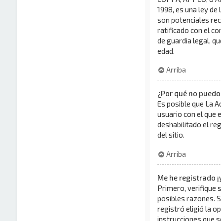
1998, es una ley de 
son potenciales rec
ratificado con el c
de guardia legal, q
edad.
Arriba
¿Por qué no puedo
Es posible que La A
usuario con el que 
deshabilitado el re
del sitio.
Arriba
Me he registrado ¡
Primero, verifique 
posibles razones. S
registró eligió la o
instrucciones que s