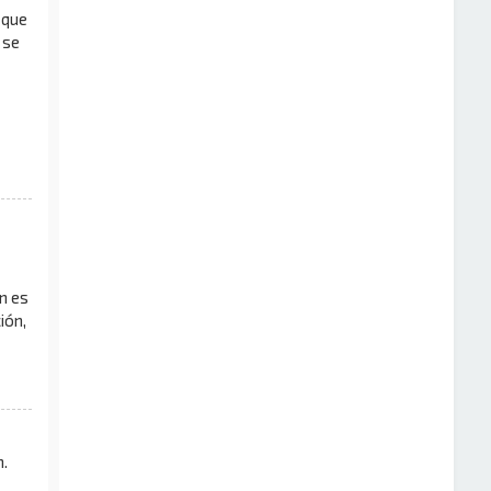
 que
 se
n es
ión,
.