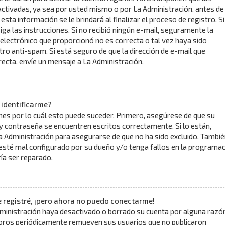
ctivadas, ya sea por usted mismo o por La Administración, antes de
 esta información se le brindará al finalizar el proceso de registro. Si
siga las instrucciones. Si no recibió ningún e-mail, seguramente la
 electrónico que proporcionó no es correcta o tal vez haya sido
ltro anti-spam. Si está seguro de que la dirección de e-mail que
ecta, envíe un mensaje a La Administración.
 identificarme?
nes por lo cuál esto puede suceder. Primero, asegúrese de que su
 contraseña se encuentren escritos correctamente. Si lo están,
 Administración para asegurarse de que no ha sido excluido. Tambié
 esté mal configurado por su dueño y/o tenga fallos en la programac
ría ser reparado.
 registré, ¡pero ahora no puedo conectarme!
dministración haya desactivado o borrado su cuenta por alguna razón
oros periódicamente remueven sus usuarios que no publicaron