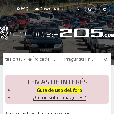
FAQ
Downloads
B
Portal
Índice de Foros
Preguntas Frecuentes
u
s
c
TEMAS DE INTERÉS
a
Guía de uso del foro
r
¿Cómo subir imágenes?
Preguntas Frecuentes