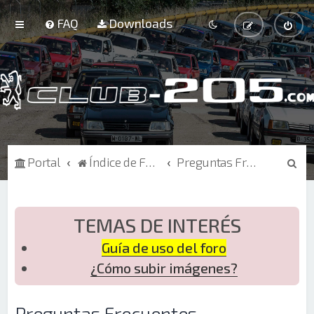
FAQ
Downloads
B
Portal
Índice de Foros
Preguntas Frecuentes
u
s
c
TEMAS DE INTERÉS
a
Guía de uso del foro
r
¿Cómo subir imágenes?
Preguntas Frecuentes